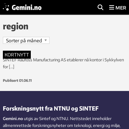
MER
region
KORTNYTT
SINTEF Raufoss Manufacturing AS etablerer nå kontor i Sykkylven
for […]
Publisert
01.06.11
Forskningsnytt fra NTNU og SINTEF
Gemini.no
utgis av Sintef og NTNU. Nettstedet inneholder
allmennrettede forskningsnyheter om teknologi, energi og miljø,