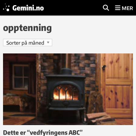
MER
opptenning
Dette er “vedfyringens ABC”