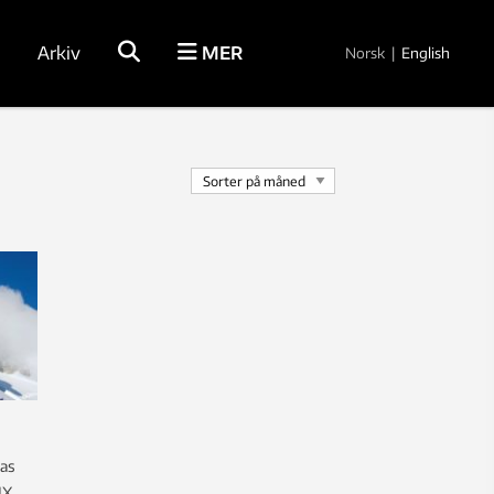
Arkiv
MER
Norsk
|
English
das
IX.