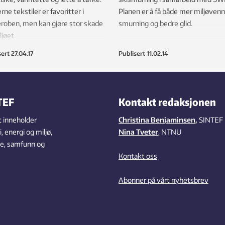
ne tekstiler er favoritter i
Planen er å få både mer miljøvenn
roben, men kan gjøre stor skade
smurning og bedre glid.
ljøet.
sert
27.04.17
Publisert
11.02.14
TEF
Kontakt redaksjonen
 inneholder
Christina Benjaminsen
,
SINTEF
 energi og miljø,
Nina Tveter
, NTNU
se, samfunn og
Kontakt oss
Abonner på vårt nyhetsbrev