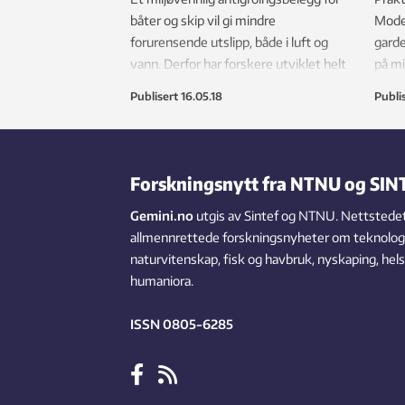
båter og skip vil gi mindre
Moder
forurensende utslipp, både i luft og
garde
vann. Derfor har forskere utviklet helt
på mi
nye materialer ved å herme etter
Publisert
16.05.18
Publi
naturen.
Forskningsnytt fra NTNU og SIN
Gemini.no
utgis av Sintef og NTNU. Nettstedet
allmennrettede forskningsnyheter om teknologi,
naturvitenskap, fisk og havbruk, nyskaping, hel
humaniora.
ISSN 0805-6285