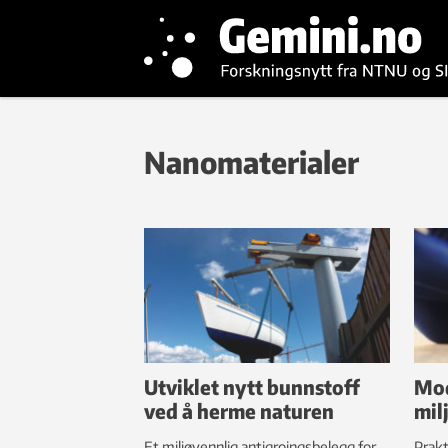
Nanomaterialer
Utviklet nytt bunnstoff
Mod
ved å herme naturen
mil
Et miljøvennlig antigroingsbelegg for
Prakt