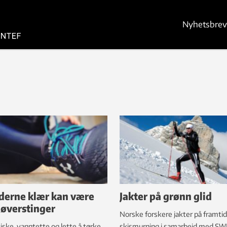
Nyhetsbrev
erne klær kan være
Jakter på grønn glid
jøverstinger
Norske forskere jakter på framti
iske, vanntette og lette å tørke.
skismurning i samarbeid med SW