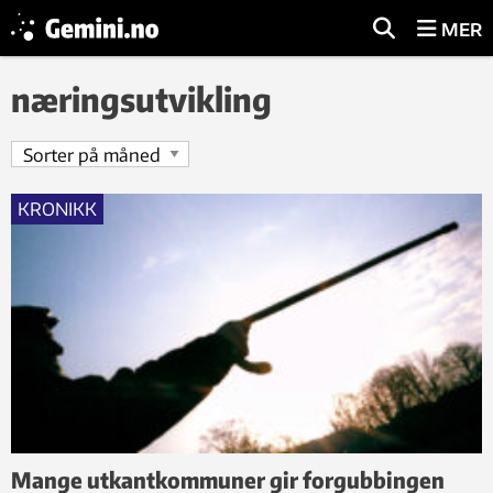
MER
næringsutvikling
KRONIKK
Mange utkantkommuner gir forgubbingen