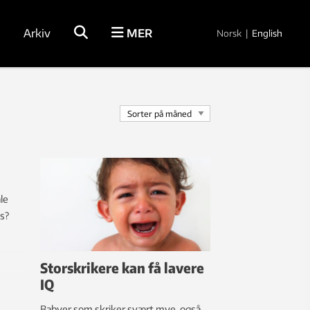
Arkiv
MER
Norsk
|
English
le
øs?
Storskrikere kan få lavere
IQ
Babyer som skriker svært mye, også