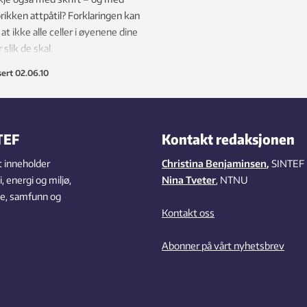
ikken attpåtil? Forklaringen kan
at ikke alle celler i øyenene dine
 slik de skal.
sert
02.06.10
TEF
Kontakt redaksjonen
 inneholder
Christina Benjaminsen
,
SINTEF
 energi og miljø,
Nina Tveter
, NTNU
se, samfunn og
Kontakt oss
Abonner på vårt nyhetsbrev