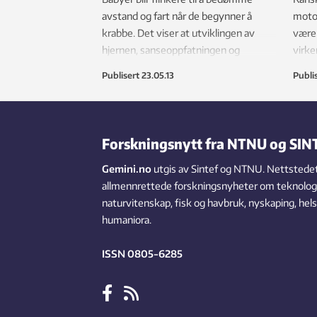
avstand og fart når de begynner å
motor
krabbe. Det viser at utviklingen av
være 
hjernen, sanseoppfatningen og
virker
motorikken går hånd i hånd.
Publisert
23.05.13
Publi
Forskningsnytt fra NTNU og SIN
Gemini.no
utgis av Sintef og NTNU. Nettstedet
allmennrettede forskningsnyheter om teknologi,
naturvitenskap, fisk og havbruk, nyskaping, hel
humaniora.
ISSN 0805-6285