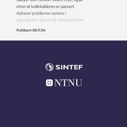
etter at kolikkalderen er passert,
risikerer problemer senere i
oppveksten: lavere IQ, hyperaktivitet
og dårligere motorikk.
Publisert
08.11.04