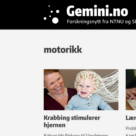
motorikk
Krabbing stimulerer
Lær
hjernen
Prob
Babyer blir flinkere til å bedømme
Kansk