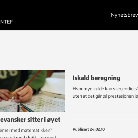
Nyhetsbrev
Iskald beregning
Hvor mye kulde kan vi egentlig tå
uten at det går på prestasjonen l
evansker sitter i øyet
Publisert
24.02.10
lemer med matematikken?
je også med skrift – og med