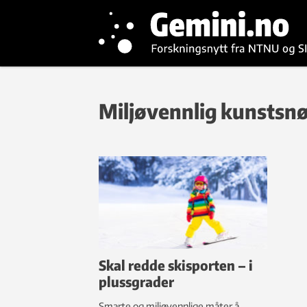
Miljøvennlig kunstsn
Skal redde skisporten – i
plussgrader
Smarte og miljøvennlige måter å