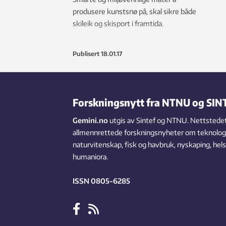
produsere kunstsnø på, skal sikre både
skileik og skisport i framtida.
Publisert
18.01.17
Forskningsnytt fra NTNU og SIN
Gemini.no
utgis av Sintef og NTNU. Nettstedet
allmennrettede forskningsnyheter om teknologi,
naturvitenskap, fisk og havbruk, nyskaping, hel
humaniora.
ISSN 0805-6285