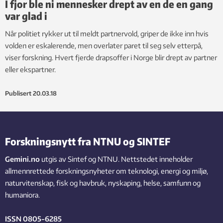
I fjor ble ni mennesker drept av en de en gang
var glad i
Når politiet rykker ut til meldt partnervold, griper de ikke inn hvis
volden er eskalerende, men overlater paret til seg selv etterpå,
viser forskning. Hvert fjerde drapsoffer i Norge blir drept av partner
eller ekspartner.
Publisert
20.03.18
Forskningsnytt fra NTNU og SINTEF
Gemini.no
utgis av Sintef og NTNU. Nettstedet inneholder
allmennrettede forskningsnyheter om teknologi, energi og miljø,
naturvitenskap, fisk og havbruk, nyskaping, helse, samfunn og
humaniora.
ISSN 0805-6285