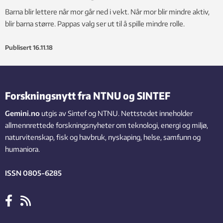
Barna blir lettere når mor går ned i vekt. Når mor blir mindre aktiv,
blir barna større. Pappas valg ser ut til å spille mindre rolle.
Publisert
16.11.18
Forskningsnytt fra NTNU og SINTEF
Gemini.no
utgis av Sintef og NTNU. Nettstedet inneholder
allmennrettede forskningsnyheter om teknologi, energi og miljø,
naturvitenskap, fisk og havbruk, nyskaping, helse, samfunn og
humaniora.
ISSN 0805-6285