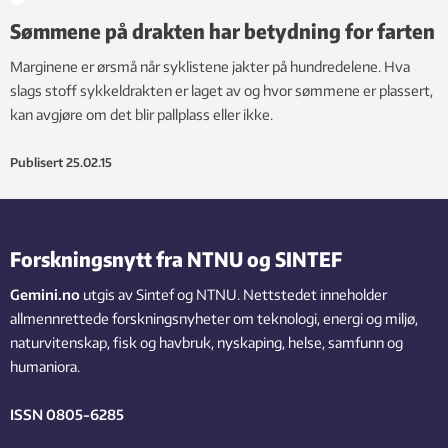
Sømmene på drakten har betydning for farten
Marginene er ørsmå når syklistene jakter på hundredelene. Hva
slags stoff sykkeldrakten er laget av og hvor sømmene er plassert,
kan avgjøre om det blir pallplass eller ikke.
Publisert
25.02.15
Forskningsnytt fra NTNU og SINTEF
Gemini.no
utgis av Sintef og NTNU. Nettstedet inneholder
allmennrettede forskningsnyheter om teknologi, energi og miljø,
naturvitenskap, fisk og havbruk, nyskaping, helse, samfunn og
humaniora.
ISSN 0805-6285