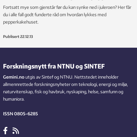
Fortsatt mye som gjenstår før du kan synke ned i juleroen? Her får
du i alle fall godt funderte råd om hvordan lykkes med
pepperkakehuset.
Publisert
22.12.13
Forskningsnytt fra NTNU og SINTEF
Gemini.no
utgis av Sintef og NTNU. Nettstedet inneholder
allmennrettede forskningsnyheter om teknologi, energi og miljø,
naturvitenskap, fisk og havbruk, nyskaping, helse, samfunn og
humaniora.
ISSN 0805-6285