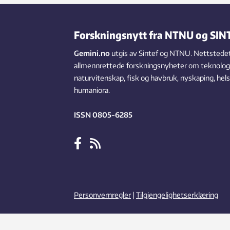
Forskningsnytt fra NTNU og SIN
Gemini.no
utgis av Sintef og NTNU. Nettstedet
allmennrettede forskningsnyheter om teknologi,
naturvitenskap, fisk og havbruk, nyskaping, hel
humaniora.
ISSN 0805-6285
Personvernregler
|
Tilgjengelighetserklæring