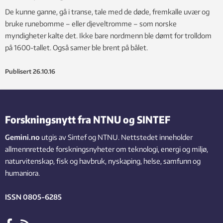
De kunne ganne, gå i transe, tale med de døde, fremkalle uvær og
bruke runebomme – eller djeveltromme – som norske
myndigheter kalte det. Ikke bare nordmenn ble dømt for trolldom
på 1600-tallet. Også samer ble brent på bålet.
Publisert
26.10.16
Forskningsnytt fra NTNU og SINTEF
Gemini.no
utgis av Sintef og NTNU. Nettstedet inneholder
allmennrettede forskningsnyheter om teknologi, energi og miljø,
naturvitenskap, fisk og havbruk, nyskaping, helse, samfunn og
humaniora.
ISSN 0805-6285