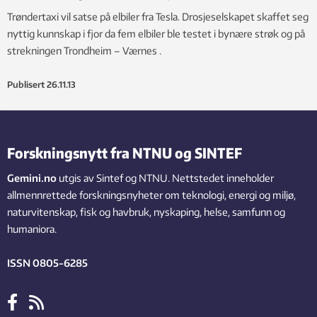
Trøndertaxi vil satse på elbiler fra Tesla. Drosjeselskapet skaffet seg
nyttig kunnskap i fjor da fem elbiler ble testet i bynære strøk og på
strekningen Trondheim – Værnes .
Publisert
26.11.13
Forskningsnytt fra NTNU og SINTEF
Gemini.no
utgis av Sintef og NTNU. Nettstedet inneholder
allmennrettede forskningsnyheter om teknologi, energi og miljø,
naturvitenskap, fisk og havbruk, nyskaping, helse, samfunn og
humaniora.
ISSN 0805-6285