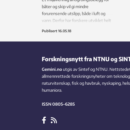
båter og skip vil gi mindre
forurensende utslipp, både i luft og
vann. Derfor har forskere utviklet helt
nye materialer ved å herme etter
Publisert
16.05.18
naturen.
Forskningsnytt fra NTNU og SIN
Gemini.no
utgis av Sintef og NTNU. Nettstedet
allmennrettede forskningsnyheter om teknologi,
naturvitenskap, fisk og havbruk, nyskaping, hel
humaniora.
ISSN 0805-6285