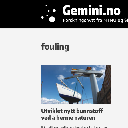
fouling
Utviklet nytt bunnstoff
ved å herme naturen
Et miljøvennlig antigroingsbelegg for