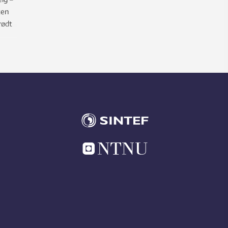
ten
 rødt