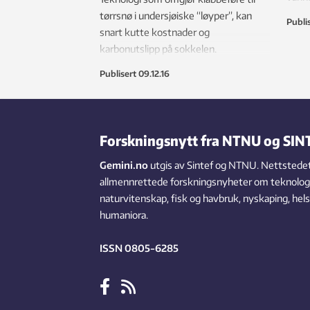
Kostn
tørrsnø i undersjøiske “løyper”, kan
Publi
felte
snart kutte kostnader og
fatti
karbonutslipp på sokkelen.
oppfy
Publisert
09.12.16
Forskningsnytt fra NTNU og SIN
Gemini.no
utgis av Sintef og NTNU. Nettstedet
allmennrettede forskningsnyheter om teknologi,
naturvitenskap, fisk og havbruk, nyskaping, hel
humaniora.
ISSN 0805-6285