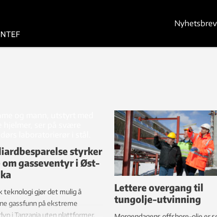
Nyhetsbrev
liardbesparelse styrker
 om gasseventyr i Øst-
ika
Lettere overgang til
 teknologi gjør det mulig å
tungolje-utvinning
nne gassfunn på ekstreme
yp i Tanzania uten plattformer.
Morgendagens offshore-olje er s