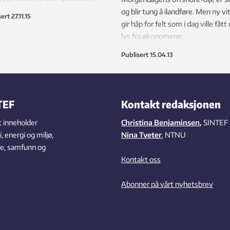
adsgevinsten øker sjansen for at
og blir tung å ilandføre. Men ny vi
sert
27.11.15
ne blir lønnsomme – og at det
gir håp for felt som i dag ville fått
ge landet får gassdrømmen
lys fra økonomene.
lt.
Publisert
15.04.13
TEF
Kontakt redaksjonen
 inneholder
Christina Benjaminsen
,
SINTEF
 energi og miljø,
Nina Tveter
, NTNU
se, samfunn og
Kontakt oss
Abonner på vårt nyhetsbrev