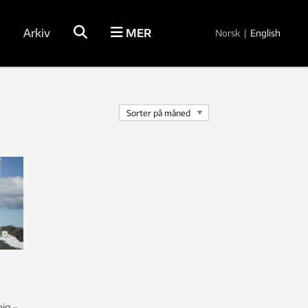
Arkiv
MER
Norsk
|
English
eig –