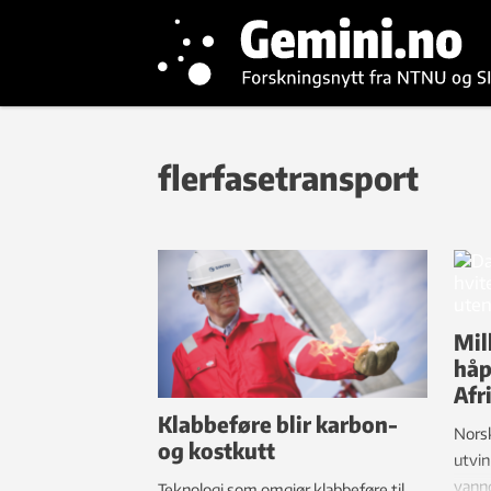
flerfasetransport
Mil
håp
Afr
Klabbeføre blir karbon-
Norsk
og kostkutt
utvi
vannd
Teknologi som omgjør klabbeføre til