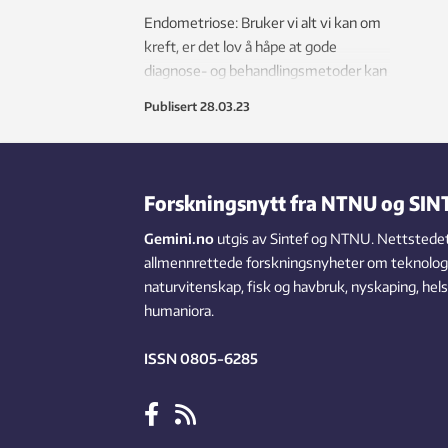
Endometriose: Bruker vi alt vi kan om
kreft, er det lov å håpe at gode
diagnose- og behandlingsmetoder kan
utvikles mot kvinnelidelsen “alle” nå
Publisert
28.03.23
snakker om.
Forskningsnytt fra NTNU og SIN
Gemini.no
utgis av Sintef og NTNU. Nettstedet
allmennrettede forskningsnyheter om teknologi,
naturvitenskap, fisk og havbruk, nyskaping, hel
humaniora.
ISSN 0805-6285