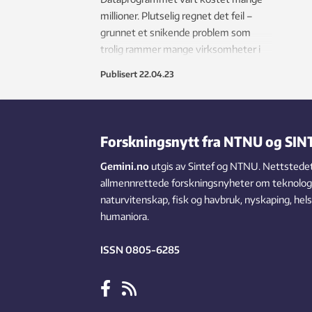
millioner. Plutselig regnet det feil –
grunnet et snikende problem som
trolig rammer mange virksomheter i
det skjulte.
Publisert
22.04.23
Forskningsnytt fra NTNU og SIN
Gemini.no
utgis av Sintef og NTNU. Nettstedet
allmennrettede forskningsnyheter om teknologi,
naturvitenskap, fisk og havbruk, nyskaping, hel
humaniora.
ISSN 0805-6285