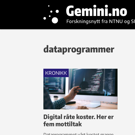
dataprogrammer
KRONIKK
Digital råte koster. Her er
fem mottiltak
Dataprogrammet vårt kostet mange