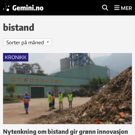
MER
bistand
KRONIKK
Nytenkning om bistand gir grønn innovasjon