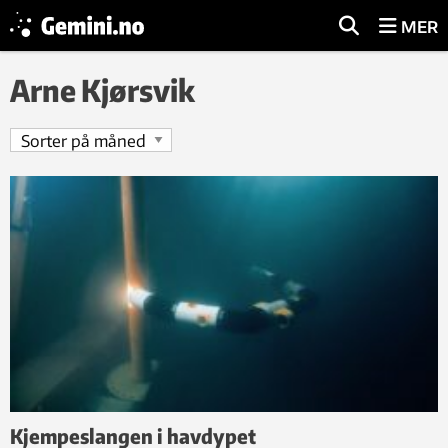
MER
Arne Kjørsvik
Kjempeslangen i havdypet