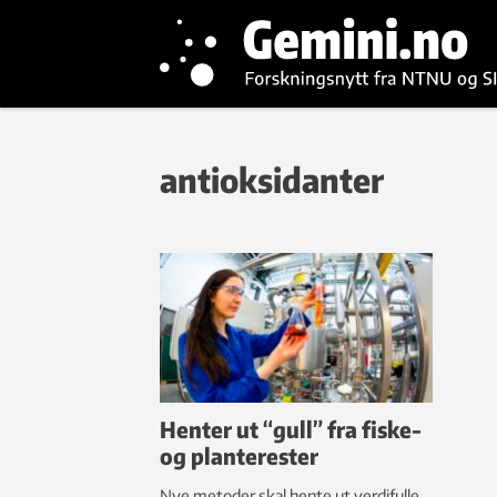
antioksidanter
Henter ut “gull” fra fiske-
og planterester
Nye metoder skal hente ut verdifulle