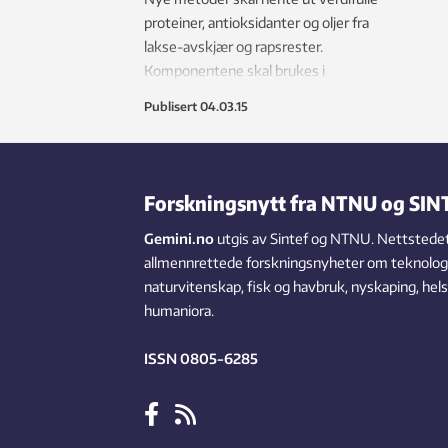
proteiner, antioksidanter og oljer fra
lakse-avskjær og rapsrester.
Komponentene skal brukes i
helsekost og hudprodukter.
Publisert
04.03.15
Forskningsnytt fra NTNU og SIN
Gemini.no
utgis av Sintef og NTNU. Nettstedet
allmennrettede forskningsnyheter om teknologi,
naturvitenskap, fisk og havbruk, nyskaping, hel
humaniora.
ISSN 0805-6285