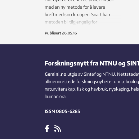
med en ny metode for å levere
kreftmedisin i kroppen. Snart kan
metoden bli tilgjengelig for
mennesker.
Publisert
26.05.16
Forskningsnytt fra NTNU og SIN
Gemini.no
utgis av Sintef og NTNU. Nettstedet
allmennrettede forskningsnyheter om teknologi,
naturvitenskap, fisk og havbruk, nyskaping, hel
humaniora.
ISSN 0805-6285