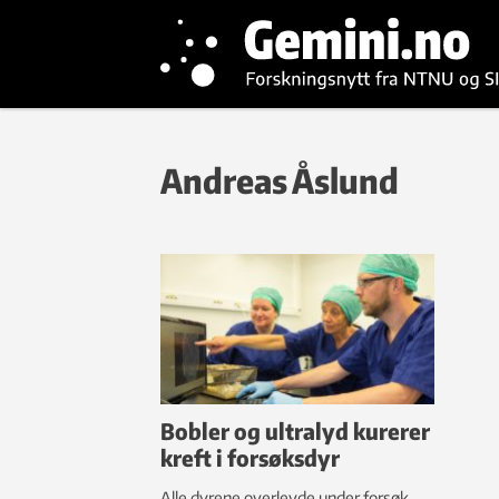
Andreas Åslund
Bobler og ultralyd kurerer
kreft i forsøksdyr
Alle dyrene overlevde under forsøk