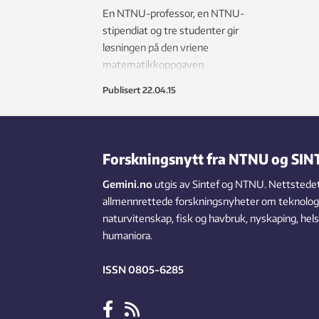
En NTNU-professor, en NTNU-
stipendiat og tre studenter gir
løsningen på den vriene
matematikkoppgaven.
Publisert
22.04.15
Forskningsnytt fra NTNU og SIN
Gemini.no
utgis av Sintef og NTNU. Nettstedet
allmennrettede forskningsnyheter om teknologi,
naturvitenskap, fisk og havbruk, nyskaping, hel
humaniora.
ISSN 0805-6285