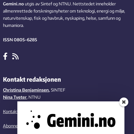
Gemini.no
utgis av Sintef og NTNU. Nettstedet inneholder
allmennrettede forskningsnyheter om teknologi, energi og miljø,
naturvitenskap, fisk og havbruk, nyskaping, helse, samfunn og
humaniora.
ISSN 0805-6285
Kontakt redaksjonen
Christina Benjaminsen
,
SINTEF
Nina Tveter
, NTNU
Kontakt oss
Abonner på vårt nyhetsbrev