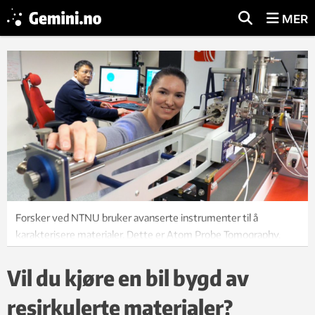
MER
Forsker ved NTNU bruker avanserte instrumenter til å
karakterisere materialer. Dette er Atom Probe Tomography.
Foto: Per Henning, NTNU
Vil du kjøre en bil bygd av
resirkulerte materialer?