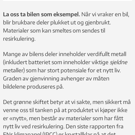
La oss ta bilen som eksempel.
Når vi vraker en bil,
blir brukbare deler plukket ut og gjenbrukt.
Materialer som kan smeltes om sendes til
resirkulering.
Mange av bilens deler inneholder verdifullt metall
(inkludert batteriet som inneholder viktige
sjeldne
metaller) som har stort potensiale for et nytt liv.
Graden av gjenvinning avhenger av måten
bildelene produseres på.
Det grønne skiftet betyr at vi sakte, men sikkert må
venne oss til tanken på at produktet vi kjøper ikke
er «nytt», men består av materialer som har fått
nytt liv ved resirkulering. Den siste rapporten fra
FNs klimapanel (IPCC) er krystallklar på at det