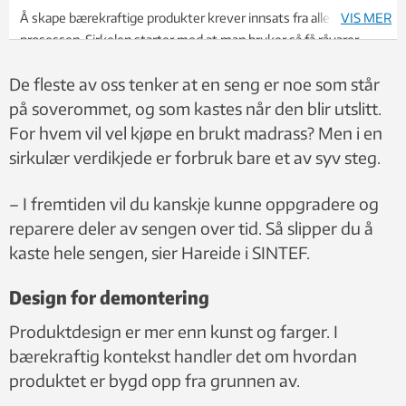
Å skape bærekraftige produkter krever innsats fra alle ledd i
VIS MER
prosessen. Sirkelen starter med at man bruker så få råvarer
som mulig i produksjonen. Avslutningsvis forsøker man å
De fleste av oss tenker at en seng er noe som står
gjenvinne så mye som mulig av den brukte sengen. Illustrasjon:
Wonderland
på soverommet, og som kastes når den blir utslitt.
For hvem vil vel kjøpe en brukt madrass? Men i en
sirkulær verdikjede er forbruk bare et av syv steg.
– I fremtiden vil du kanskje kunne oppgradere og
reparere deler av sengen over tid. Så slipper du å
kaste hele sengen, sier Hareide i SINTEF.
Design for demontering
Produktdesign er mer enn kunst og farger. I
bærekraftig kontekst handler det om hvordan
produktet er bygd opp fra grunnen av.