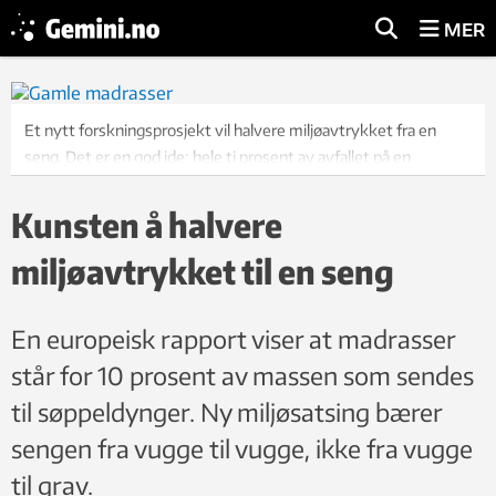
MER
Et nytt forskningsprosjekt vil halvere miljøavtrykket fra en
seng. Det er en god ide; hele ti prosent av avfallet på en
søppeldynge er madrasser. Illustrasjonsfoto: iStock
Kunsten å halvere
miljøavtrykket til en seng
En europeisk rapport viser at madrasser
står for 10 prosent av massen som sendes
til søppeldynger. Ny miljøsatsing bærer
sengen fra vugge til vugge, ikke fra vugge
til grav.