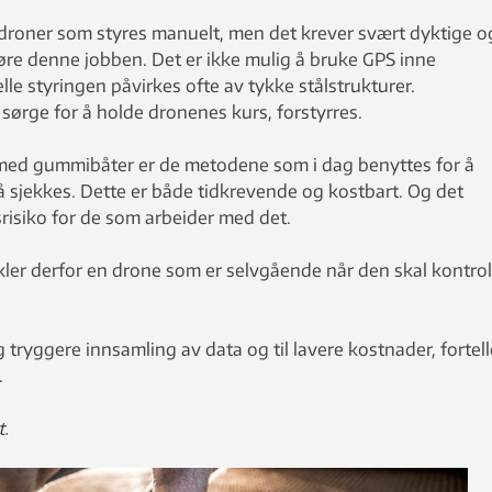
 droner som styres manuelt, men det krever svært dyktige o
jøre denne jobben. Det er ikke mulig å bruke GPS inne
e styringen påvirkes ofte av tykke stålstrukturer.
rge for å holde dronenes kurs, forstyrres.
ng med gummibåter er de metodene som i dag benyttes for å
å sjekkes. Dette er både tidkrevende og kostbart. Og det
risiko for de som arbeider med det.
kler derfor en drone som er selvgående når den skal kontrol
 tryggere innsamling av data og til lavere kostnader, fortell
.
t.