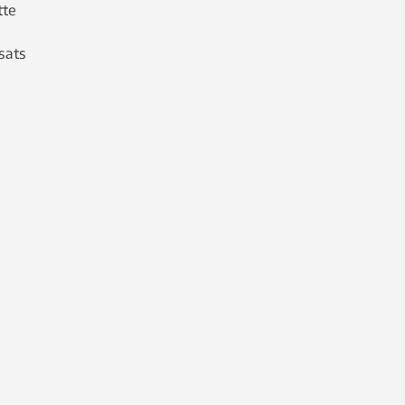
tte
sats