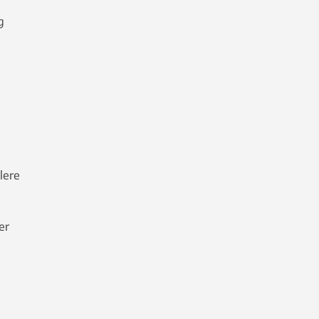
g
lere
er