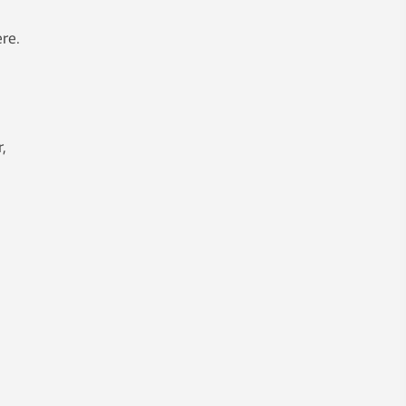
re.
,