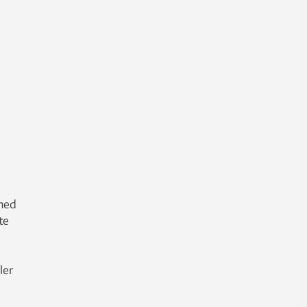
 med
te
ler