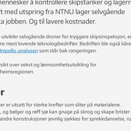
mennesker å kontrollere skipstanker og lager
ft med utspring fra NTNU lager selvgående
 jobben. Og til lavere kostnader.
utvikler selvgående droner for tryggere skipsinspeksjon, e
 mest lovende teknologibedrifter. Bedriften ble også kåret
Impello-analysen
som står bak rangeringen.
rsikt over vekst og lønnsomhetsutvikling for
dheimsregionen.
ær
er er utsatt for sterke krefter som sliter på materialene.
te, og bølger og røff sjø kan gnage på skrog og skape brister
andre konstruksjoner jevnlig sjekkes for sprekkdannelse, ru