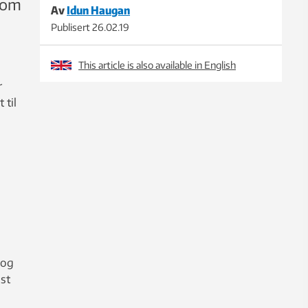
rom
Av
Idun Haugan
Publisert
26.02.19
This article is also available in English
r
 til
 og
st