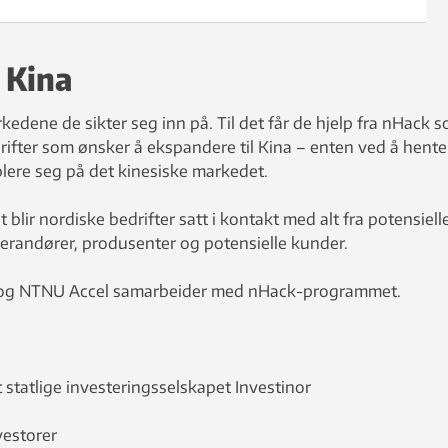
i Kina
rkedene de sikter seg inn på. Til det får de hjelp fra nHack 
rifter som ønsker å ekspandere til Kina – enten ved å hente
ablere seg på det kinesiske markedet.
ir nordiske bedrifter satt i kontakt med alt fra potensiell
everandører, produsenter og potensielle kunder.
og NTNU Accel samarbeider med nHack-programmet.
et statlige investeringsselskapet Investinor
nvestorer