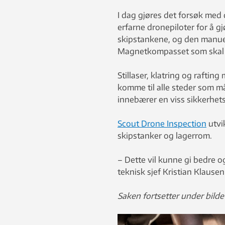
I dag gjøres det forsøk med
erfarne dronepiloter for å g
skipstankene, og den manuell
Magnetkompasset som skal sø
Stillaser, klatring og rafti
komme til alle steder som m
innebærer en viss sikkerhets
Scout Drone Inspection
utvi
skipstanker og lagerrom.
– Dette vil kunne gi bedre og
teknisk sjef Kristian Klausen
Saken fortsetter under bilde