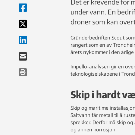
Det er krevende for 
under vann. En bedri
droner som kan overta
Gründerbedriften Scout som 
rangert som en av Trondheims
årets nykommer i den årlige
Impello-analysen gir en ove
teknologiselskapene i Tron
Skip i hardt v
Skip og maritime installasjon
Saltvann får metall til å rus
sprekker. Derfor må skip og 
og annen korrosjon.