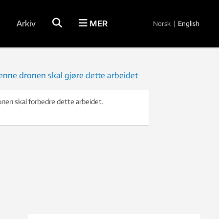
Arkiv
MER
Norsk
|
English
onen skal forbedre dette arbeidet.