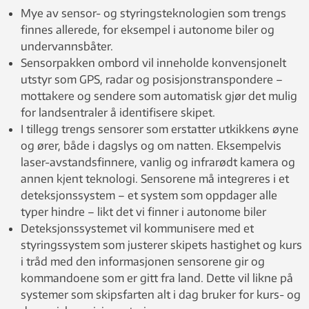
Mye av sensor- og styringsteknologien som trengs
finnes allerede, for eksempel i autonome biler og
undervannsbåter.
Sensorpakken ombord vil inneholde konvensjonelt
utstyr som GPS, radar og posisjonstranspondere –
mottakere og sendere som automatisk gjør det mulig
for landsentraler å identifisere skipet.
I tillegg trengs sensorer som erstatter utkikkens øyne
og ører, både i dagslys og om natten. Eksempelvis
laser-avstandsfinnere, vanlig og infrarødt kamera og
annen kjent teknologi. Sensorene må integreres i et
deteksjonssystem – et system som oppdager alle
typer hindre – likt det vi finner i autonome biler
Deteksjonssystemet vil kommunisere med et
styringssystem som justerer skipets hastighet og kurs
i tråd med den informasjonen sensorene gir og
kommandoene som er gitt fra land. Dette vil likne på
systemer som skipsfarten alt i dag bruker for kurs- og