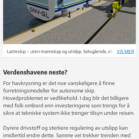
Lasteskip – uten mannskap og utslipp. Selvgående, elektrisk
VIS MER
drevne fartøy kan bli en del av morgendagens kyst-Norge. Slik
ser selskapet DNV-GL for seg et autonomt skip som lader
Verdenshavene neste?
batteriene ved kai. Illustrasjon: Toftenes Multivisjon AS /DNV GL
For havkrysning er det noe vanskeligere å finne
forretningsmodeller for autonome skip.
Hovedproblemet er vedlikehold. I dag blir det billigere
med folk ombord enn investeringene som trengs for å
sikre at tekniske system ikke trenger tilsyn under reisen.
Dyrere drivstoff og sterkere regulering av utslipp kan
imidlertid endre dette. Samme vei trekker trenden med