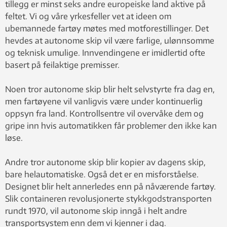
tillegg er minst seks andre europeiske land aktive på
feltet. Vi og våre yrkesfeller vet at ideen om
ubemannede fartøy møtes med motforestillinger. Det
hevdes at autonome skip vil være farlige, ulønnsomme
og teknisk umulige. Innvendingene er imidlertid ofte
basert på feilaktige premisser.
Noen tror autonome skip blir helt selvstyrte fra dag en,
men fartøyene vil vanligvis være under kontinuerlig
oppsyn fra land. Kontrollsentre vil overvåke dem og
gripe inn hvis automatikken får problemer den ikke kan
løse.
Andre tror autonome skip blir kopier av dagens skip,
bare helautomatiske. Også det er en misforståelse.
Designet blir helt annerledes enn på nåværende fartøy.
Slik containeren revolusjonerte stykkgodstransporten
rundt 1970, vil autonome skip inngå i helt andre
transportsystem enn dem vi kjenner i dag.