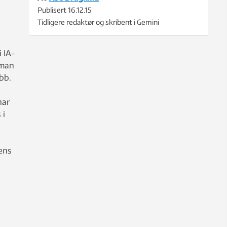
Publisert
16.12.15
Tidligere redaktør og skribent i Gemini
 IA-
 man
bb.
har
 i
ens