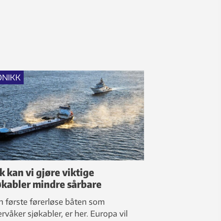
ONIKK
ik kan vi gjøre viktige
økabler mindre sårbare
 første førerløse båten som
rvåker sjøkabler, er her. Europa vil