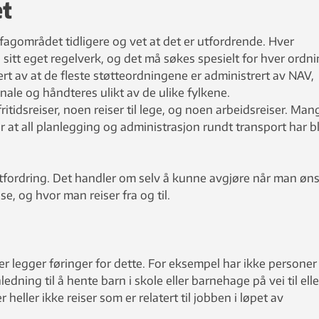
et
fagområdet tidligere og vet at det er utfordrende. Hver
sitt eget regelverk, og det må søkes spesielt for hver ordni
ert av at de fleste støtteordningene er administrert av NAV,
le og håndteres ulikt av de ulike fylkene.
tidsreiser, noen reiser til lege, og noen arbeidsreiser. Man
t all planlegging og administrasjon rundt transport har bl
l utfordring. Det handler om selv å kunne avgjøre når man øn
se, og hvor man reiser fra og til.
r legger føringer for dette. For eksempel har ikke persone
nledning til å hente barn i skole eller barnehage på vei til elle
heller ikke reiser som er relatert til jobben i løpet av