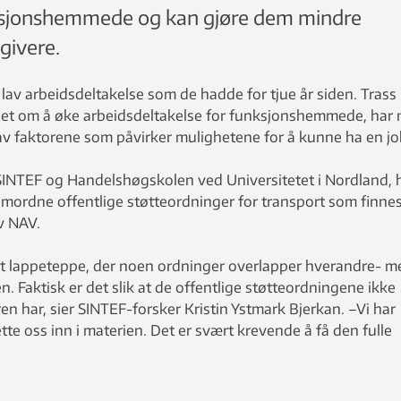
nksjonshemmede og kan gjøre dem mindre
givere.
v arbeidsdeltakelse som de hadde for tjue år siden. Trass i
ghet om å øke arbeidsdeltakelse for funksjonshemmede, har
 av faktorene som påvirker mulighetene for å kunne ha en jo
SINTEF og Handelshøgskolen ved Universitetet i Nordland, 
mordne offentlige støtteordninger for transport som finnes
av NAV.
et lappeteppe, der noen ordninger overlapper hverandre- m
. Faktisk er det slik at de offentlige støtteordningene ikke
 har, sier SINTEF-forsker Kristin Ystmark Bjerkan. –Vi har
tte oss inn i materien. Det er svært krevende å få den fulle