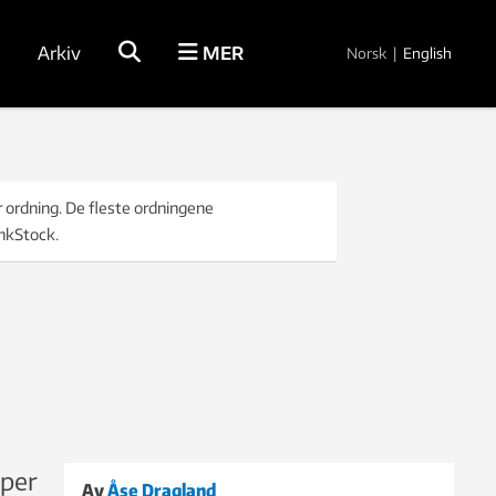
Arkiv
MER
Norsk
|
English
r ordning. De fleste ordningene
inkStock.
aper
Av
Åse Dragland