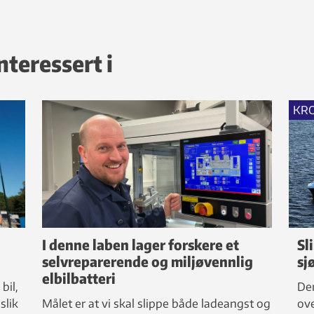
nteressert i
KR
I denne laben lager forskere et
Sl
selvreparerende og miljøvennlig
sj
elbilbatteri
bil,
Den
slik
Målet er at vi skal slippe både ladeangst og
ove