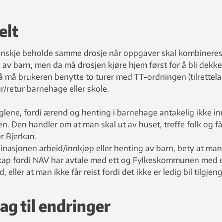
elt
nskje beholde samme drosje når oppgaver skal kombineres
av barn, men da må drosjen kjøre hjem først for å bli dekke
å må brukeren benytte to turer med TT-ordningen (tilrettela
r/retur barnehage eller skole.
glene, fordi ærend og henting i barnehage antakelig ikke i
. Den handler om at man skal ut av huset, treffe folk og f
er Bjerkan.
nasjonen arbeid/innkjøp eller henting av barn, bety at ma
skap fordi NAV har avtale med ett og Fylkeskommunen med 
 eller at man ikke får reist fordi det ikke er ledig bil tilgjeng
ag til endringer