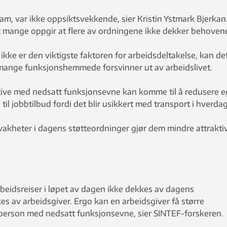
m, var ikke oppsiktsvekkende, sier Kristin Ystmark Bjerkan
 at mange oppgir at flere av ordningene ikke dekker behoven
kke er den viktigste faktoren for arbeidsdeltakelse, kan de
mange funksjonshemmede forsvinner ut av arbeidslivet.
ktive med nedsatt funksjonsevne kan komme til å redusere 
til jobbtilbud fordi det blir usikkert med transport i hverda
akheter i dagens støtteordninger gjør dem mindre attrakti
beidsreiser i løpet av dagen ikke dekkes av dagens
s av arbeidsgiver. Ergo kan en arbeidsgiver få større
person med nedsatt funksjonsevne, sier SINTEF-forskeren.