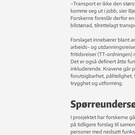
–Transport er ikke den stø
komme seg ut i jobb, sier B
Forskerne foreslår derfor e
bilstønad, tilrettelagt tran
Forslaget innebærer blant an
arbeids- og utdanningsreiser f
fritidsreiser (TT-ordningen)
Det er også definert åtte f
inkluderende. Kravene går 
forutsigbarhet, pålitelighet, f
trygghet og utforming.
Spørreundersø
I prosjektet har forskerne g
på tidligere forslag til samo
personer med nedsatt funksj