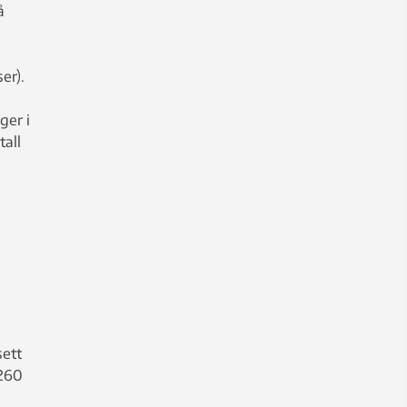
å
er).
ger i
tall
sett
 260