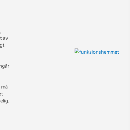
,
t av
gt
nngår
å
n må
et
elig.