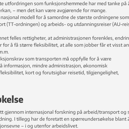
rste utfordringen som funksjonshemmede har med tanke på 
jerkan, – men det kan være avgjørende for mange.
n nasjonal modell for å samordne de største ordningene som
sport (TT-ordningen) og arbeids- og utdanningsreiser (AU-reis
net felles rettigheter, at administrasjonen forenkles, endrin
or å få større fleksibilitet, at alle som jobber får et visst an
 m.m.
unksjonskrav som transporten må oppfylle for å være
på informasjon, mindre administrasjon, økonomisk
leksibilitet, kort og forutsigbar reisetid, tilgjengelighet,
kelse
ått gjennom internasjonal forskning på arbeid/transport og 
rdning. I tillegg har de foretatt en spørreundersøkelse blant
onsevne – i og utenfor arbeidslivet.