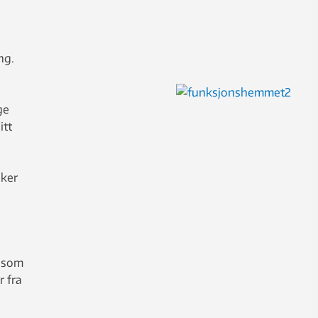
ng.
ge
itt
sker
r som
r fra