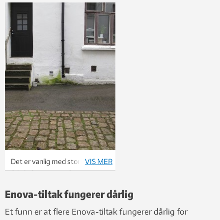
Det er vanlig med store
VIS MER
fuktbelastninger på grunn av
nedløpsrør fra tak som får
Enova-tiltak fungerer dårlig
vannet til å sprute opp mot
muren. Foto: NIKU
Et funn er at flere Enova-tiltak fungerer dårlig for