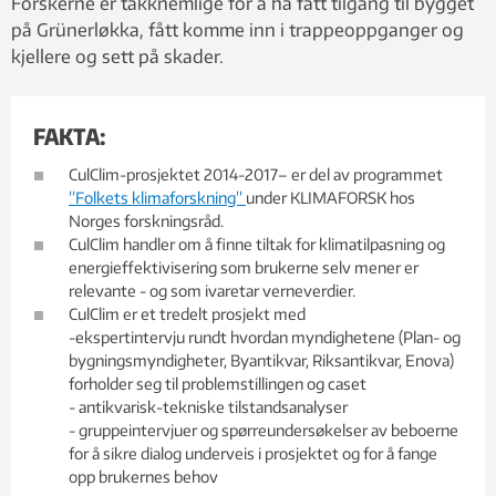
Forskerne er takknemlige for å ha fått tilgang til bygget
på Grünerløkka, fått komme inn i trappeoppganger og
kjellere og sett på skader.
FAKTA:
CulClim-prosjektet 2014-2017– er del av programmet
”Folkets klimaforskning”
under KLIMAFORSK hos
Norges forskningsråd.
CulClim handler om å finne tiltak for klimatilpasning og
energieffektivisering som brukerne selv mener er
relevante - og som ivaretar verneverdier.
CulClim er et tredelt prosjekt med
-ekspertintervju rundt hvordan myndighetene (Plan- og
bygningsmyndigheter, Byantikvar, Riksantikvar, Enova)
forholder seg til problemstillingen og caset
- antikvarisk-tekniske tilstandsanalyser
- gruppeintervjuer og spørreundersøkelser av beboerne
for å sikre dialog underveis i prosjektet og for å fange
opp brukernes behov