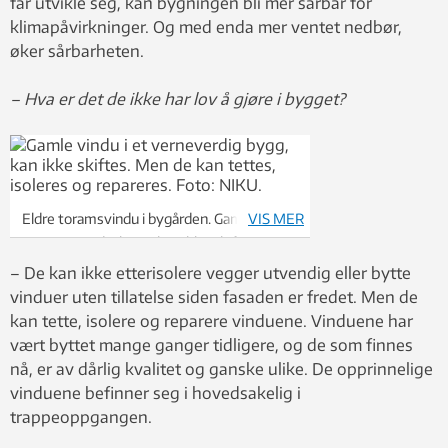
får utvikle seg, kan bygningen bli mer sårbar for
klimapåvirkninger. Og med enda mer ventet nedbør,
øker sårbarheten.
– Hva er det de ikke har lov å gjøre i bygget?
Eldre toramsvindu i bygården. Gamle vindu i
VIS MER
et verneverdig bygg, kan ikke skiftes. Men
de kan tettes, isoleres og repareres. Foto:
– De kan ikke etterisolere vegger utvendig eller bytte
NIKU.
vinduer uten tillatelse siden fasaden er fredet. Men de
kan tette, isolere og reparere vinduene. Vinduene har
vært byttet mange ganger tidligere, og de som finnes
nå, er av dårlig kvalitet og ganske ulike. De opprinnelige
vinduene befinner seg i hovedsakelig i
trappeoppgangen.