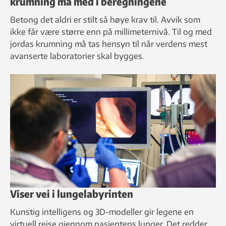
krumning må med i beregningene
Betong det aldri er stilt så høye krav til. Avvik som
ikke får være større enn på millimeternivå. Til og med
jordas krumning må tas hensyn til når verdens mest
avanserte laboratorier skal bygges.
Viser vei i lungelabyrinten
Kunstig intelligens og 3D-modeller gir legene en
virtuell reise gjennom pasientens lunger. Det redder