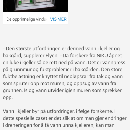
De opprinnelige vinduene er å
VIS MER
finne i trappeoppgangen i
bygget, og er typiske for slike
murgårdsbygg. Foto: NIKU.
–Den største utfordringen er dermed vann i kjeller og
bakgård, supplerer Flyen. –Da forskere fra NIKU åpnet
en luke i kjeller så de rett ned på vann. Det er vannpress
på grunnmur og fuktproblemer i bakgården. Den store
fuktbelastning er knyttet til nedløpsrør fra tak og vann
som spruter opp mot muren, og oppsug av vann fra
grunnen. Is og vann utvider igjen muren som sprekker
opp.
Vann i kjeller byr på utfordringer, i følge forskerne. I
dette spesielle caset er det slik at om man gjør endringer
i dreneringen for å få vann unna kjelleren, kan man