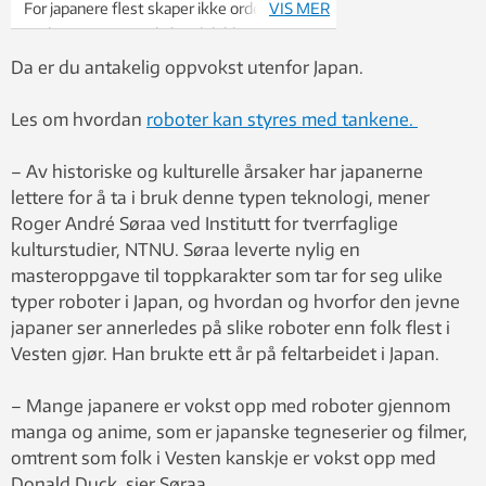
For japanere flest skaper ikke ordet
VIS MER
«robot» automatisk fiendebilder. De
forbinder ikke først og fremst roboter med
Da er du antakelig oppvokst utenfor Japan.
Terminator. Japan har hatt hjelpsomme og
morsomme roboter lenge. Foto:
Les om hvordan
roboter kan styres med tankene.
Thinkstock
– Av historiske og kulturelle årsaker har japanerne
lettere for å ta i bruk denne typen teknologi, mener
Roger André Søraa ved Institutt for tverrfaglige
kulturstudier, NTNU. Søraa leverte nylig en
masteroppgave til toppkarakter som tar for seg ulike
typer roboter i Japan, og hvordan og hvorfor den jevne
japaner ser annerledes på slike roboter enn folk flest i
Vesten gjør. Han brukte ett år på feltarbeidet i Japan.
– Mange japanere er vokst opp med roboter gjennom
manga og anime, som er japanske tegneserier og filmer,
omtrent som folk i Vesten kanskje er vokst opp med
Donald Duck, sier Søraa.