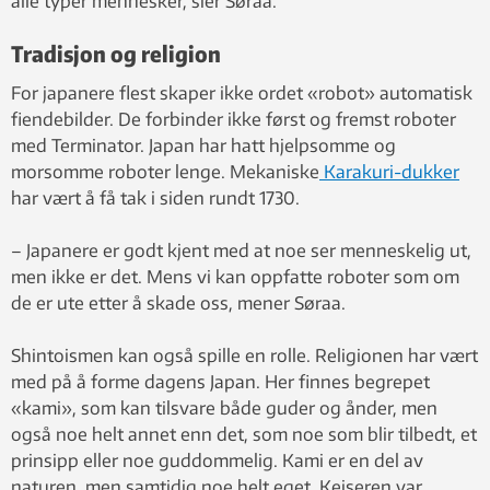
alle typer mennesker, sier Søraa.
Tradisjon og religion
For japanere flest skaper ikke ordet «robot» automatisk
fiendebilder. De forbinder ikke først og fremst roboter
med Terminator. Japan har hatt hjelpsomme og
morsomme roboter lenge. Mekaniske
Karakuri-dukker
har vært å få tak i siden rundt 1730.
– Japanere er godt kjent med at noe ser menneskelig ut,
men ikke er det. Mens vi kan oppfatte roboter som om
de er ute etter å skade oss, mener Søraa.
Shintoismen kan også spille en rolle. Religionen har vært
med på å forme dagens Japan. Her finnes begrepet
«kami», som kan tilsvare både guder og ånder, men
også noe helt annet enn det, som noe som blir tilbedt, et
prinsipp eller noe guddommelig. Kami er en del av
naturen, men samtidig noe helt eget. Keiseren var