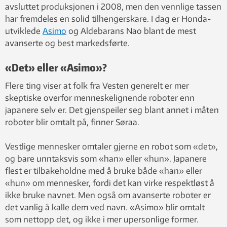
avsluttet produksjonen i 2008, men den vennlige tassen
har fremdeles en solid tilhengerskare. I dag er Honda-
utviklede
Asimo
og Aldebarans Nao blant de mest
avanserte og best markedsførte.
«Det» eller «Asimo»?
Flere ting viser at folk fra Vesten generelt er mer
skeptiske overfor menneskelignende roboter enn
japanere selv er. Det gjenspeiler seg blant annet i måten
roboter blir omtalt på, finner Søraa.
Vestlige mennesker omtaler gjerne en robot som «det»,
og bare unntaksvis som «han» eller «hun». Japanere
flest er tilbakeholdne med å bruke både «han» eller
«hun» om mennesker, fordi det kan virke respektløst å
ikke bruke navnet. Men også om avanserte roboter er
det vanlig å kalle dem ved navn. «Asimo» blir omtalt
som nettopp det, og ikke i mer upersonlige former.