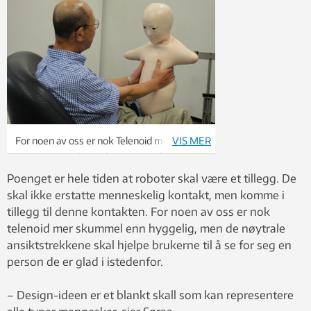
For noen av oss er nok Telenoid mer
VIS MER
skummel enn hyggelig. Design-ideen er et
blankt skall som kan representere alle
Poenget er hele tiden at roboter skal være et tillegg. De
typer mennesker, sier Roger André Søraa
skal ikke erstatte menneskelig kontakt, men komme i
ved NTNU. Foto: Thinkstock
tillegg til denne kontakten. For noen av oss er nok
telenoid mer skummel enn hyggelig, men de nøytrale
ansiktstrekkene skal hjelpe brukerne til å se for seg en
person de er glad i istedenfor.
– Design-ideen er et blankt skall som kan representere