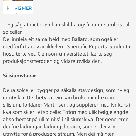
Professor
VIS MER
Ursula
Gibson.
– Eg såg at metoden han skildra også kunne brukast til
solceller.
Dei innleia eit samarbeid med Ballato, som også er
medforfattar av artikkelen i Scientific Reports. Studentar
hospiterte ved Clemson-universitetet, lærte seg
produksjonsmetoden og vidareutvikla den.
Silisiumstavar
Deira solceller bygger på såkalla stavdesign, som nyleg
er utvikla. Det betyr at ein kan bruke mindre rein
silisium, forklarer Martinsen, og supplerer med lynkurs i
kva som skjer i ei solcelle: Foton med ulik bølgjelengde
absorberast på ulike nivå i silisiumskiva. Der genererer
dei frie ladningar, ladningsberarar, som er dei vi vil
utnytte for å produsere straum. Men dei må nær