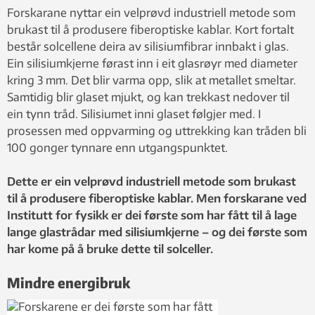
kommersielle produkt. Foto: Fredrik A.
Forskarane nyttar ein velprøvd industriell metode som
Martinsen
brukast til å produsere fiberoptiske ­kablar. Kort fortalt
består solcellene deira av ­silisiumfibrar innbakt i glas.
Ein silisiumkjerne førast inn i eit glasrøyr med diameter
kring 3 mm. Det blir ­varma opp, slik at metallet smeltar.
Samtidig blir glaset mjukt, og kan trekkast nedover til
ein tynn tråd. Silisiumet inni glaset følgjer med. I
prosessen med oppvarming og ut­trekking kan tråden bli
100 gonger tynnare enn utgangspunktet.
Dette er ein velprøvd industriell metode som brukast
til å produsere fiberoptiske kablar. Men forskarane ved
Institutt for fysikk er dei første som har fått til å lage
lange glastrådar med silisiumkjerne – og dei første som
har kome på å bruke dette til solceller.
Mindre energibruk