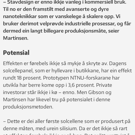
Martinsen.
– Stavdesign er enno ikkje vanleg i kommersiell bruk.
Til no er den framstilt med avanserte og dyre
nanoteknikkar som er vanskelege å skalere opp. Vi
bruker derimot velprøvde industrielle prosessar, og får
dermed ein langt billegare produksjonsmåte, seier
Martinsen.
Potensial
Effekten er førebels ikkje så mykje å skryte av. Dagens
solcellepanel, som er hyllevare i butikkane, har ein effekt
rundt 18 prosent. Prototypen NTNU-forskarane har
utvikla har berre kome opp i 3,6 prosent. Private
investorar står ikkje i kø – enno. Men Gibson og
Martinsen har likevel tru på potensialet i denne
produksjonsmetoden.
– Dette er dei aller første solcellene som er produsert på
denne måten, med urein silisium. Da er det ikkje så rart