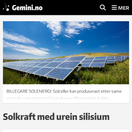
MER
BILLEGARE SOLENERGI: Solceller kan produserast etter same
metode som nyttast til å produsere fiberoptiske kablar.
Foto: Thinkstock
Solkraft med urein silisium