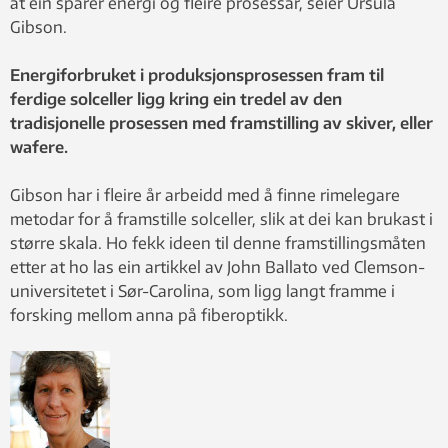
at ein sparer energi og fleire prosessar, seier Ursula
Gibson.
Energiforbruket i produksjonsprosessen fram til
ferdige solceller ligg kring ein tredel av den
tradisjonelle prosessen med framstilling av skiver, eller
wafere.
Gibson har i fleire år arbeidd med å finne rimelegare
metodar for å framstille solceller, slik at dei kan brukast i
større skala. Ho fekk ideen til denne framstillingsmåten
etter at ho las ein artikkel av John Ballato ved Clemson-
universitetet i Sør-Carolina, som ligg langt framme i
forsking mellom anna på fiberoptikk.