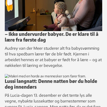
– Ikke undervurder babyer. De er klare til å
lære fra første dag
Audrey van der Meer studerer alt fra babysvømming
til hva spedbarn lærer før de blir født. Kjernen i
arbeidet hennes er at babyer er født for å lære – og at
nøkkelen til læring er bevegelse.
Lussi langnatt: Denne natten bør du holde
deg innendørs
På Lucia-dagen 13. desember er det tente lys alle
vegne, nybakte lussekatter og barnestemmer som
synger St. Lucia-sangen. Men natta før, da er det fare