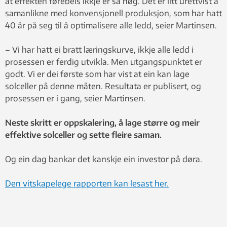
at effekten førebels ikkje er så høg. Det er litt urettvist å
samanlikne med konvensjonell produksjon, som har hatt
40 år på seg til å optimalisere alle ledd, seier Martinsen.
– Vi har hatt ei bratt læringskurve, ikkje alle ledd i
prosessen er ferdig utvikla. Men utgangspunktet er
godt. Vi er dei første som har vist at ein kan lage
solceller på denne måten. Resultata er publisert, og
prosessen er i gang, seier Martinsen.
Neste skritt er oppskalering, å lage større og meir
effektive solceller og sette fleire saman.
Og ein dag bankar det kanskje ein investor på døra.
Den vitskapelege rapporten kan lesast her.