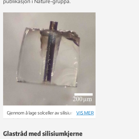
publikasjon i Nature-gruppa.
Gjennom å lage solceller av silisiumfibre
VIS MER
innbakt i glas, har forskarane produsert
solceller fra ca. 1000 gonger meir skitten
Glastråd med silisiumkjerne
silisium enn det som brukes i dagens