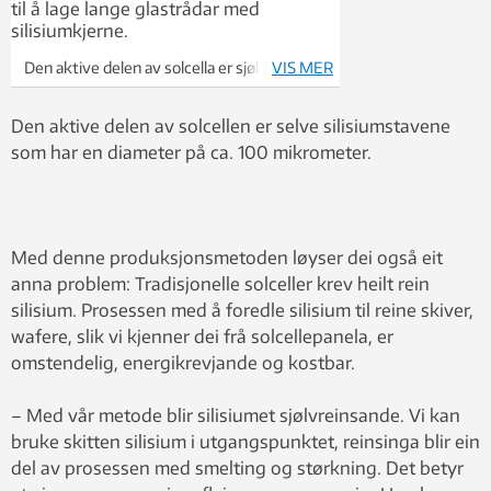
Den aktive delen av solcella er sjølve
VIS MER
silisiumstavane som har ein diameter på
omlag 100 mikrometer. Foto: Fredrik A.
Den aktive delen av solcellen er selve silisiumstavene
Martinsen
som har en diameter på ca. 100 mikrometer.
Med denne produksjonsmetoden løyser dei også eit
anna problem: Tradisjonelle solceller krev heilt rein
silisium. Prosessen med å foredle silisium til reine skiver,
wafere, slik vi kjenner dei frå solcellepanela, er
omstendelig, energikrevjande og kostbar.
– Med vår metode blir silisiumet sjølvreinsande. Vi kan
bruke skitten silisium i utgangspunktet, reinsinga blir ein
del av prosessen med smelting og størkning. Det betyr