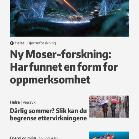
Helse
|
hjerneforskning
Ny Moser-forskning:
Har funnet en form for
oppmerksomhet
Helse
|
Værsyk
Dårlig sommer? Slik kan du
begrense ettervirkningene
Energi og miljø
|
ny industri