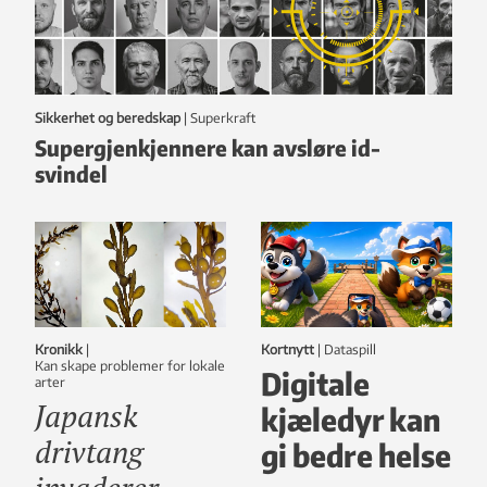
Sikkerhet og beredskap
|
Superkraft
Supergjenkjennere kan avsløre id-
svindel
Kronikk
|
Kortnytt
|
dataspill
Kan skape problemer for lokale
Digitale
arter
Japansk
kjæledyr kan
drivtang
gi bedre helse