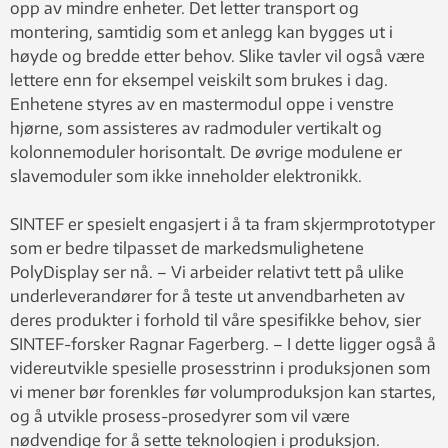
Helstad
opp av mindre enheter. Det letter transport og
montering, samtidig som et anlegg kan bygges ut i
høyde og bredde etter behov. Slike tavler vil også være
lettere enn for eksempel veiskilt som brukes i dag.
Enhetene styres av en mastermodul oppe i venstre
hjørne, som assisteres av radmoduler vertikalt og
kolonnemoduler horisontalt. De øvrige modulene er
slavemoduler som ikke inneholder elektronikk.
SINTEF er spesielt engasjert i å ta fram skjermprototyper
som er bedre tilpasset de markedsmulighetene
PolyDisplay ser nå. – Vi arbeider relativt tett på ulike
underleverandører for å teste ut anvendbarheten av
deres produkter i forhold til våre spesifikke behov, sier
SINTEF-forsker Ragnar Fagerberg. – I dette ligger også å
videreutvikle spesielle prosesstrinn i produksjonen som
vi mener bør forenkles før volumproduksjon kan startes,
og å utvikle prosess-prosedyrer som vil være
nødvendige for å sette teknologien i produksjon.