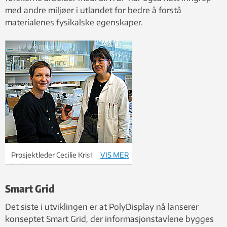
med andre miljøer i utlandet for bedre å forstå
materialenes fysikalske egenskaper.
Prosjektleder Cecilie Kristiansen
VIS MER
(t.v.)
og påtroppende prosjektleder Tove
Smart Grid
Bræin. Kristiansen holder et glass
med en forbindelse som brukes i en
Det siste i utviklingen er at PolyDisplay nå lanserer
flytende krystall-løsning. Foto: Jan
konseptet Smart Grid, der informasjonstavlene bygges