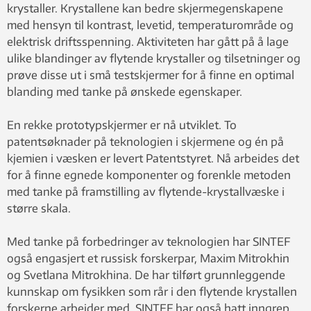
krystaller. Krystallene kan bedre skjermegenskapene
med hensyn til kontrast, levetid, temperaturområde og
elektrisk driftsspenning. Aktiviteten har gått på å lage
ulike blandinger av flytende krystaller og tilsetninger og
prøve disse ut i små testskjermer for å finne en optimal
blanding med tanke på ønskede egenskaper.
En rekke prototypskjermer er nå utviklet. To
patentsøknader på teknologien i skjermene og én på
kjemien i væsken er levert Patentstyret. Nå arbeides det
for å finne egnede komponenter og forenkle metoden
med tanke på framstilling av flytende-krystallvæske i
større skala.
Med tanke på forbedringer av teknologien har SINTEF
også engasjert et russisk forskerpar, Maxim Mitrokhin
og Svetlana Mitrokhina. De har tilført grunnleggende
kunnskap om fysikken som rår i den flytende krystallen
forskerne arbeider med. SINTEF har også hatt inngrep