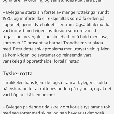
– Bylegane starta sin første av mange rottekrigar rundt
1920, og innførte då ei rekkje tiltak som å få orden på
søppelet, fjerne dyrehaldet i sentrum. Også tiltak mot lus
vart innført med eigen institusjon som dreiv med
utgassing av vegglus, og skulebad for å bukt med lusa,
som over 20 prosent av barna i Trondheim var plaga
med. Etter dette sokk problema med utøyet veldig. Men
så kom krigen, og systemet og reinsemda vart
vanskeleg å oppretthalde, fortel Finstad.
Tyske-rotta
I artikkelen hans kjem det også fram at bylegen skulda
på tyskarane for at rottebestanden på ny auka, og at det
vart håplaust å kjempe mot.
– Bylegen på denne tida skreiv om korleis tyskarane tok
med seg rotter med skipa, og han hevdar at det også