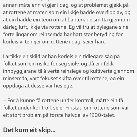
annan måte enn vi gjer i dag, og at problemet gjekk på
at rottene åt maten som ein ikkje hadde overflod av, og
at ein hadde ein teori om at bakteriane smitta gjennom
dårleg luft, ikkje via rottene. Eg vil tru at bylegane sine
forteljingar om reinsemda har hatt stor betyding for
korleis vi tenkjer om rottene i dag, seier han.
I artikkelen skildrar han korleis ein tidlegare såg på
folket som ein risiko for seg sjølv, og då ein fekk
innbyggjarane til å verte reinslege og kultiverte gjennom
reinsemda, vart fokuset skifta over til rottene, og ein
oppdaga at desse var heslege.
– For å kunne få rottene under kontroll, måtte ein få
folket under kontroll, seier Finstad om rottene som var
eit stort problem på første halvdel av 1900-talet.
Det kom eit skip…