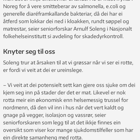
Noreg for å vere smitteberar av salmonella, e.coli og
generelle diaréframkallande bakteriar, då dei har ei
åtferd som lokkar dei ned i kloakken, rundt søppel og
matrestar, seier seniorforskar Arnulf Soleng i Nasjonalt
folkehelseinstitutt si avdeling for skadedyrkontroll.
Knyter seg til oss
Soleng trur at årsaken til at vi grøssar når vi ser ei rotte,
er fordi vi veit at dei er ureinslege.
– Vi veit at dei potensielt sett kan gjere oss sjuke om dei
kjem seg inn på stader der det er mat. Likevel er nok
rotta meir ein økonomisk enn helsemessig trussel for
nordmenn, då den vil inn i hus når det vert kaldt og
gnage på vegger, isolasjon og vassrør, seier
seniorforskaren som legg til at det ikkje finnes ein
oversikt som viser kor mange sjukdomstilfeller som har
ein direkte samanheng med rotta.