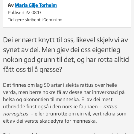
Av
Maria Gilje Torheim
Publisert
22.08.13
Tidligere skribent i Gemini.no
Dei er nært knytt til oss, likevel skjelv vi av
synet av dei. Men gjev dei oss eigentleg
nokon god grunn til det, og har rotta alltid
fått oss til å grøsse?
Det finnes om lag 50 artar i slekta rattus over heile
verda, men berre nokre få av desse har innverknad på
helsa og økonomien til menneska. Ei av dei mest
utbreidde finst også i den norske faunaen –
rattus
norvegicus
– eller brunrotte om ein vil, vert rekna som
eit av dei verste skadedyra for menneska.