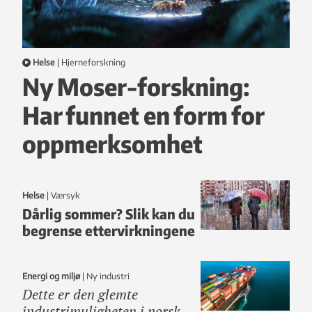
Helse
|
hjerneforskning
Ny Moser-forskning:
Har funnet en form for
oppmerksomhet
Helse
|
Værsyk
Dårlig sommer? Slik kan du
begrense ettervirkningene
Energi og miljø
|
ny industri
Dette er den glemte
industrimuligheten i norsk