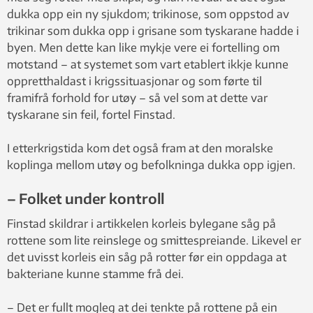
dukka opp ein ny sjukdom; trikinose, som oppstod av
trikinar som dukka opp i grisane som tyskarane hadde i
byen. Men dette kan like mykje vere ei fortelling om
motstand – at systemet som vart etablert ikkje kunne
oppretthaldast i krigssituasjonar og som førte til
framifrå forhold for utøy – så vel som at dette var
tyskarane sin feil, fortel Finstad.
I etterkrigstida kom det også fram at den moralske
koplinga mellom utøy og befolkninga dukka opp igjen.
– Folket under kontroll
Finstad skildrar i artikkelen korleis bylegane såg på
rottene som lite reinslege og smittespreiande. Likevel er
det uvisst korleis ein såg på rotter før ein oppdaga at
bakteriane kunne stamme frå dei.
– Det er fullt mogleg at dei tenkte på rottene på ein