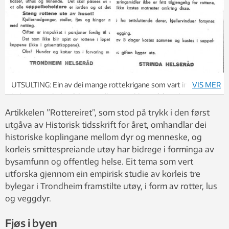
UTSULTING: Ein av dei mange rottekrigane som vart innført av
VIS MER
bylegane og helseråda i Trondheim gjekk ut på å svelte ut
rottene for å få dei til å ete gift.
Artikkelen ”Rottereiret”, som stod på trykk i den først
Foto: Terje Finstad/Trondheim og Strinda helseråd
utgåva av Historisk tidsskrift for året, omhandlar dei
historiske koplingane mellom dyr og menneske, og
korleis smittespreiande utøy har bidrege i forminga av
bysamfunn og offentleg helse. Eit tema som vert
utforska gjennom ein empirisk studie av korleis tre
bylegar i Trondheim framstilte utøy, i form av rotter, lus
og veggdyr.
Fjøs i byen