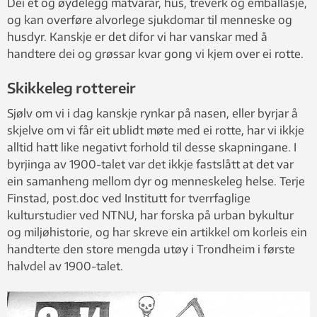
Dei et og øydelegg matvarar, hus, treverk og emballasje,
og kan overføre alvorlege sjukdomar til menneske og
husdyr. Kanskje er det difor vi har vanskar med å
handtere dei og grøssar kvar gong vi kjem over ei rotte.
Skikkeleg rottereir
Sjølv om vi i dag kanskje rynkar på nasen, eller byrjar å
skjelve om vi får eit ublidt møte med ei rotte, har vi ikkje
alltid hatt like negativt forhold til desse skapningane. I
byrjinga av 1900-talet var det ikkje fastslått at det var
ein samanheng mellom dyr og menneskeleg helse. Terje
Finstad, post.doc ved Institutt for tverrfaglige
kulturstudier ved NTNU, har forska på urban bykultur
og miljøhistorie, og har skreve ein artikkel om korleis ein
handterte den store mengda utøy i Trondheim i første
halvdel av 1900-talet.