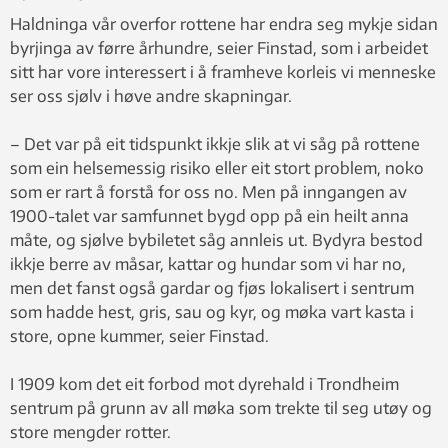
Haldninga vår overfor rottene har endra seg mykje sidan
byrjinga av førre århundre, seier Finstad, som i arbeidet
sitt har vore interessert i å framheve korleis vi menneske
ser oss sjølv i høve andre skapningar.
– Det var på eit tidspunkt ikkje slik at vi såg på rottene
som ein helsemessig risiko eller eit stort problem, noko
som er rart å forstå for oss no. Men på inngangen av
1900-talet var samfunnet bygd opp på ein heilt anna
måte, og sjølve bybiletet såg annleis ut. Bydyra bestod
ikkje berre av måsar, kattar og hundar som vi har no,
men det fanst også gardar og fjøs lokalisert i sentrum
som hadde hest, gris, sau og kyr, og møka vart kasta i
store, opne kummer, seier Finstad.
I 1909 kom det eit forbod mot dyrehald i Trondheim
sentrum på grunn av all møka som trekte til seg utøy og
store mengder rotter.