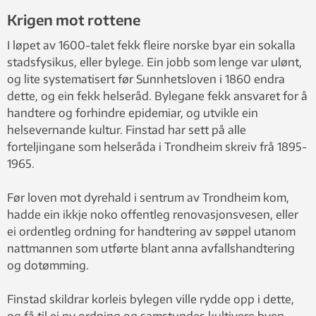
Krigen mot rottene
I løpet av 1600-talet fekk fleire norske byar ein sokalla
stadsfysikus, eller bylege. Ein jobb som lenge var ulønt,
og lite systematisert før Sunnhetsloven i 1860 endra
dette, og ein fekk helseråd. Bylegane fekk ansvaret for å
handtere og forhindre epidemiar, og utvikle ein
helsevernande kultur. Finstad har sett på alle
forteljingane som helseråda i Trondheim skreiv frå 1895-
1965.
Før loven mot dyrehald i sentrum av Trondheim kom,
hadde ein ikkje noko offentleg renovasjonsvesen, eller
ei ordentleg ordning for handtering av søppel utanom
nattmannen som utførte blant anna avfallshandtering
og dotømming.
Finstad skildrar korleis bylegen ville rydde opp i dette,
og få til ei ny ordning og samstundes kultivere byen.