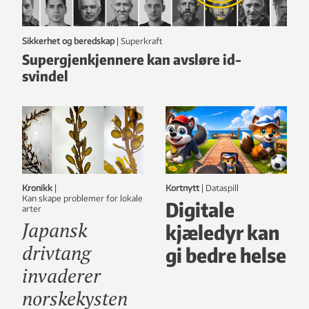
Sikkerhet og beredskap
|
Superkraft
Supergjenkjennere kan avsløre id-
svindel
Kronikk
|
Kortnytt
|
dataspill
Kan skape problemer for lokale
Digitale
arter
Japansk
kjæledyr kan
drivtang
gi bedre helse
invaderer
norskekysten