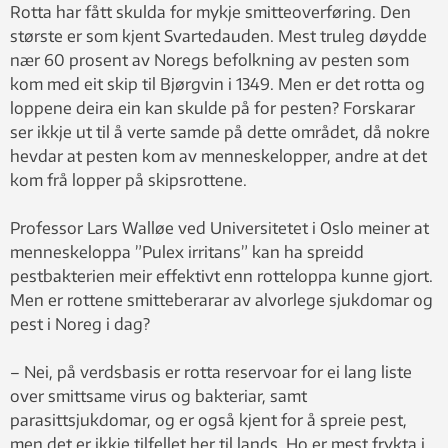
Rotta har fått skulda for mykje smitteoverføring. Den
største er som kjent Svartedauden. Mest truleg døydde
nær 60 prosent av Noregs befolkning av pesten som
kom med eit skip til Bjørgvin i 1349. Men er det rotta og
loppene deira ein kan skulde på for pesten? Forskarar
ser ikkje ut til å verte samde på dette området, då nokre
hevdar at pesten kom av menneskelopper, andre at det
kom frå lopper på skipsrottene.
Professor Lars Walløe ved Universitetet i Oslo meiner at
menneskeloppa ”Pulex irritans” kan ha spreidd
pestbakterien meir effektivt enn rotteloppa kunne gjort.
Men er rottene smitteberarar av alvorlege sjukdomar og
pest i Noreg i dag?
­– Nei, på verdsbasis er rotta reservoar for ei lang liste
over smittsame virus og bakteriar, samt
parasittsjukdomar, og er også kjent for å spreie pest,
men det er ikkje tilfellet her til lands. Ho er mest frykta i