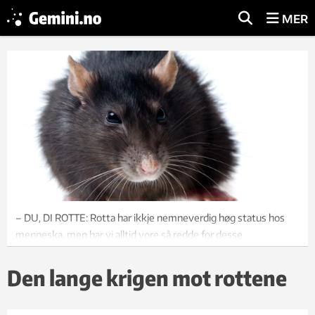
MER
– DU, DI ROTTE: Rotta har ikkje nemneverdig høg status hos
menneska, men har vi alltid vore så redde for desse
skapningane?
Illfoto: photos.com
Den lange krigen mot rottene