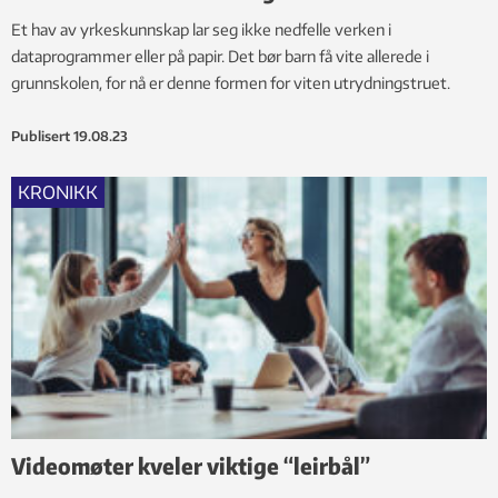
Et hav av yrkeskunnskap lar seg ikke nedfelle verken i
dataprogrammer eller på papir. Det bør barn få vite allerede i
grunnskolen, for nå er denne formen for viten utrydningstruet.
Publisert
19.08.23
KRONIKK
Videomøter kveler viktige “leirbål”