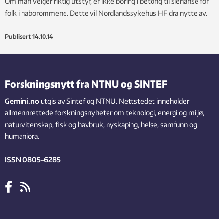
Om man velger riktig utstyr, er ikke boring i betong til sjenanse for
folk i naborommene. Dette vil Nordlandssykehus HF dra nytte av.
Publisert
14.10.14
Forskningsnytt fra NTNU og SINTEF
Gemini.no
utgis av Sintef og NTNU. Nettstedet inneholder
allmennrettede forskningsnyheter om teknologi, energi og miljø,
naturvitenskap, fisk og havbruk, nyskaping, helse, samfunn og
humaniora.
ISSN 0805-6285