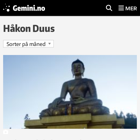
MER
Håkon Duus