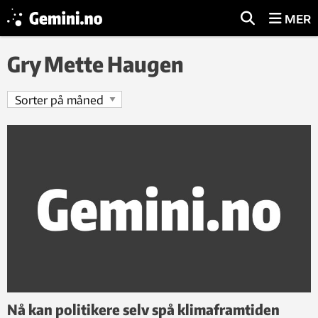
MER
Gry Mette Haugen
Nå kan politikere selv spå klimaframtiden