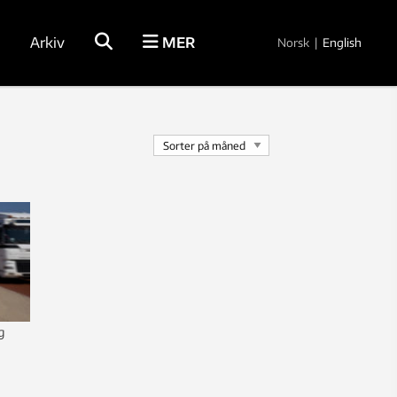
Arkiv
MER
Norsk
|
English
g