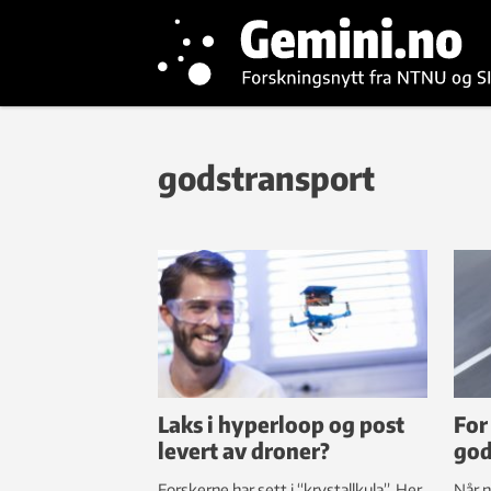
godstransport
Laks i hyperloop og post
For
levert av droner?
god
Forskerne har sett i “krystallkula”. Her
Når n