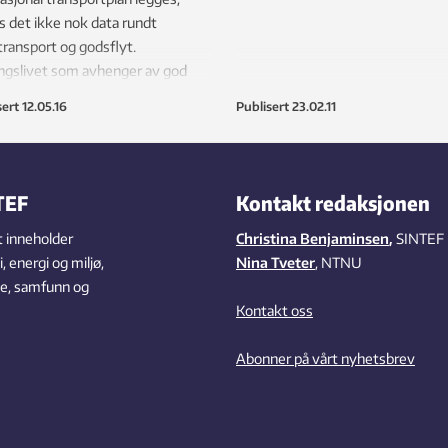
s det ikke nok data rundt
ransport og godsflyt.
ngslivet som avhenger av god
bygging, fortviler.
sert
12.05.16
Publisert
23.02.11
TEF
Kontakt redaksjonen
 inneholder
Christina Benjaminsen
,
SINTEF
 energi og miljø,
Nina Tveter
, NTNU
se, samfunn og
Kontakt oss
Abonner på vårt nyhetsbrev