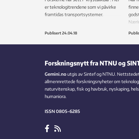
er teknologitrendene som vi påvirke
finne
framtidas transportsystemer.
godst
Næri
veiut
Publisert
24.04.18
Publi
Forskningsnytt fra NTNU og SIN
Gemini.no
utgis av Sintef og NTNU. Nettstedet
allmennrettede forskningsnyheter om teknologi,
naturvitenskap, fisk og havbruk, nyskaping, hel
humaniora.
ISSN 0805-6285