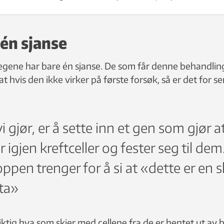
 én sjanse
egene har bare én sjanse. De som får denne behandling
 at hvis den ikke virker på første forsøk, så er det for s
i gjør, er å sette inn et gen som gjør a
 igjen kreftceller og fester seg til dem
oppen trenger for å si at «dette er en 
 ta»
iktig hva som skjer med cellene fra de er hentet ut av bl