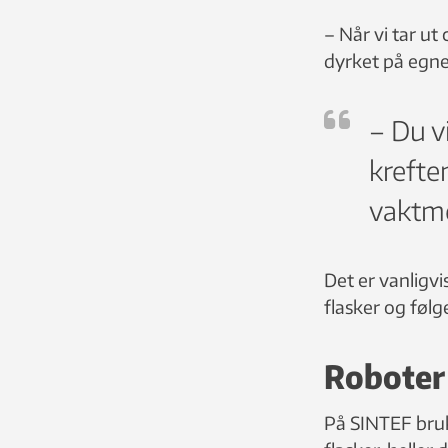
– Når vi tar ut 
dyrket på egne
– Du vi
krefte
vaktme
Det er vanligvi
flasker og føl
Roboter 
På SINTEF bruk