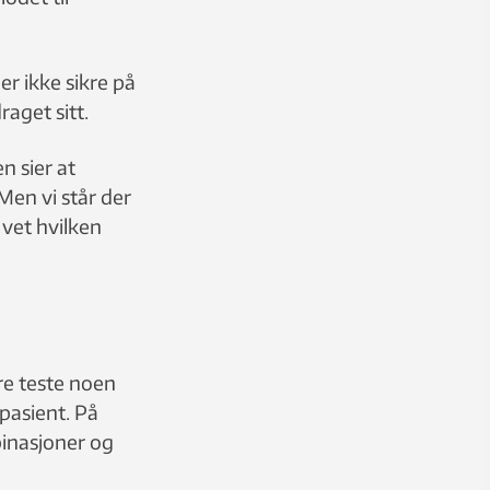
er ikke sikre på
aget sitt.
n sier at
Men vi står der
 vet hvilken
are teste noen
 pasient. På
binasjoner og