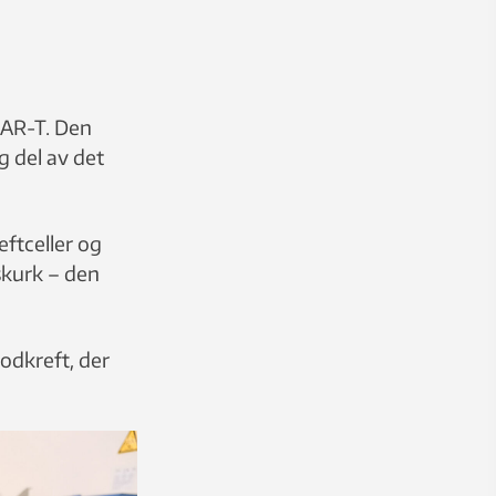
CAR-T. Den
g del av det
eftceller og
 skurk – den
lodkreft, der