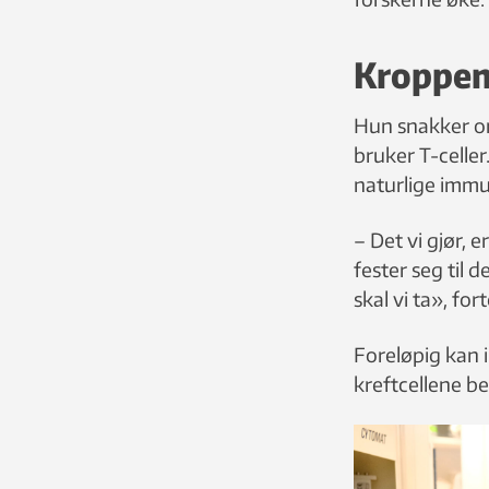
Kroppens
Hun snakker om
bruker T-celler
naturlige immu
– Det vi gjør, e
fester seg til 
skal vi ta», fo
Foreløpig kan i
kreftcellene b