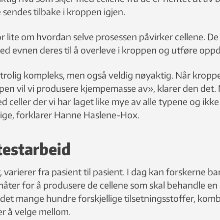
e sendes tilbake i kroppen igjen.
r lite om hvordan selve prosessen påvirker cellene. De 
d evnen deres til å overleve i kroppen og utføre oppdr
trolig kompleks, men også veldig nøyaktig. Når kroppe
pen vil vi produsere kjempemasse av», klarer den det. 
 celler der vi har laget like mye av alle typene og ikke
tige, forklarer Hanne Haslene-Hox.
testarbeid
 varierer fra pasient til pasient. I dag kan forskerne b
 måter for å produsere de cellene som skal behandle en
 det mange hundre forskjellige tilsetningsstoffer, kom
r å velge mellom.