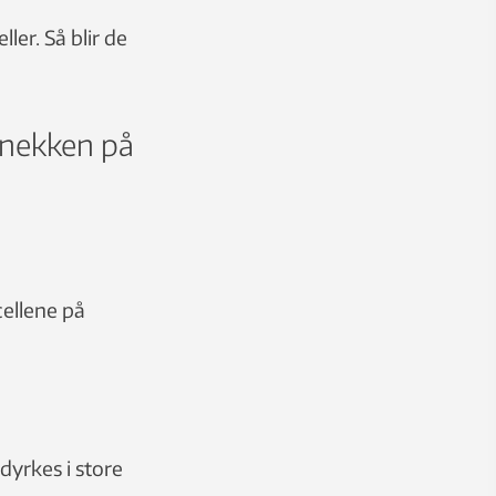
ller. Så blir de
 knekken på
cellene på
dyrkes i store