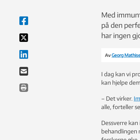
Med immunter
på den perfe
har ingen gjo
Av
Georg Mathis
I dag kan vi pr
kan hjelpe dem 
– Det virker.
Im
alle, forteller
Dessverre kan 
behandlingen mo
forskerne øke.