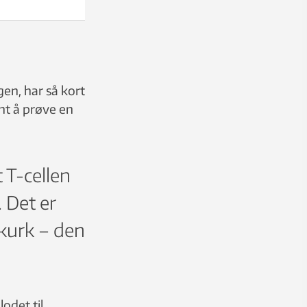
en, har så kort
ent å prøve en
t T-cellen
. Det er
skurk – den
odet til