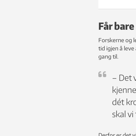
Får bare
Forskerne og l
tid igjen å leve
gang til.
– Det v
kjenner
dét kr
skal vi
Derfor er det v