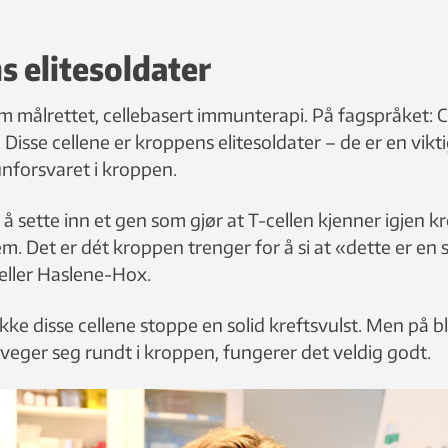
 elitesoldater
 målrettet, cellebasert immunterapi. På fagspråket: 
. Disse cellene er kroppens elitesoldater – de er en vikti
nforsvaret i kroppen.
r å sette inn et gen som gjør at T-cellen kjenner igjen kr
dem. Det er dét kroppen trenger for å si at «dette er en
rteller Haslene-Hox.
kke disse cellene stoppe en solid kreftsvulst. Men på b
eveger seg rundt i kroppen, fungerer det veldig godt.