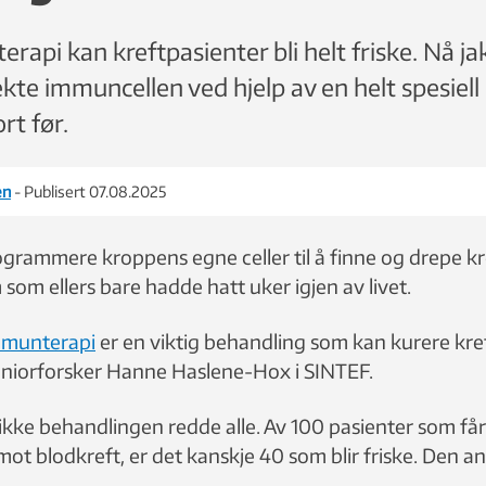
api kan kreftpasienter bli helt friske. Nå ja
kte immuncellen ved hjelp av en helt spesiell
rt før.
en
- Publisert 07.08.2025
ogrammere kroppens egne celler til å finne og drepe kre
som ellers bare hadde hatt uker igjen av livet.
munterapi
er en viktig behandling som kan kurere kre
 seniorforsker Hanne Haslene-Hox i SINTEF.
ikke behandlingen redde alle. Av 100 pasienter som få
t blodkreft, er det kanskje 40 som blir friske. Den an