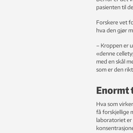
pasienten til d
Forskere vet fo
hva den gjør me
– Kroppen er u
«denne cellety
med en skål med
som er den rik
Enormt 
Hva som virker,
få forskjellige
laboratoriet er
konsentrasjone