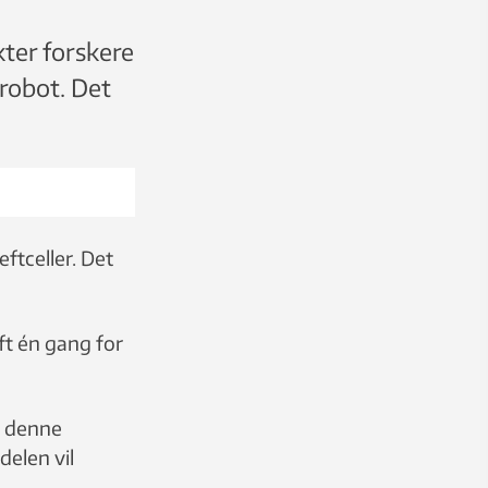
kter forskere
 robot. Det
ftceller. Det
ft én gang for
r denne
delen vil