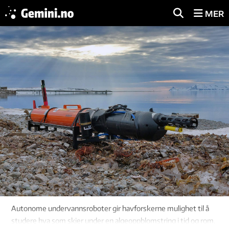
MER
Autonome undervannsroboter gir havforskerne mulighet til å
studere hva som skjer under en algeoppblomstring i tid og rom.