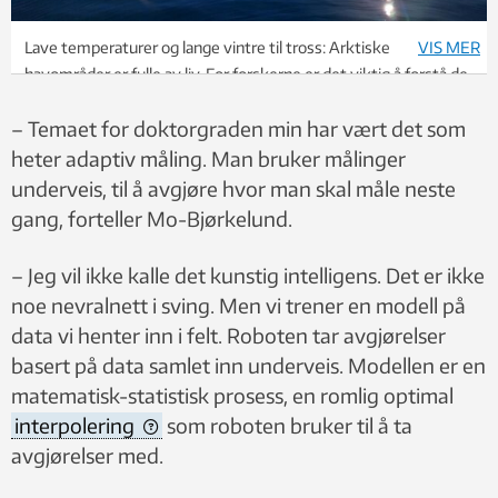
Lave temperaturer og lange vintre til tross: Arktiske
VIS MER
havområder er fulle av liv. For forskerne er det viktig å forstå de
komplekse klima- og økosystemprosessene i det nordlige
– Temaet for doktorgraden min har vært det som
Barentshavet. Foto: Tore Mo-Bjørkelund
heter adaptiv måling. Man bruker målinger
underveis, til å avgjøre hvor man skal måle neste
gang, forteller Mo-Bjørkelund.
– Jeg vil ikke kalle det kunstig intelligens. Det er ikke
noe nevralnett i sving. Men vi trener en modell på
data vi henter inn i felt. Roboten tar avgjørelser
basert på data samlet inn underveis. Modellen er en
matematisk-statistisk prosess, en romlig optimal
interpolering
som roboten bruker til å ta
avgjørelser med.