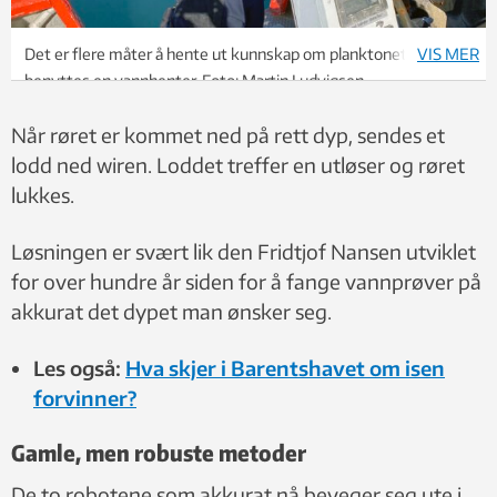
Det er flere måter å hente ut kunnskap om planktonet. Her
VIS MER
benyttes en vannhenter. Foto: Martin Ludvigsen
Når røret er kommet ned på rett dyp, sendes et
lodd ned wiren. Loddet treffer en utløser og røret
lukkes.
Løsningen er svært lik den Fridtjof Nansen utviklet
for over hundre år siden for å fange vannprøver på
akkurat det dypet man ønsker seg.
Les også:
Hva skjer i Barentshavet om isen
forvinner?
Gamle, men robuste metoder
De to robotene som akkurat nå beveger seg ute i