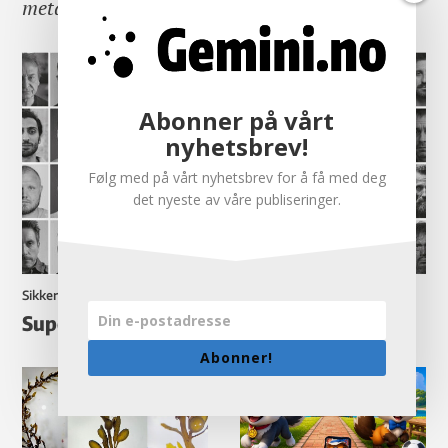
metallindustri i Norge
Abonner på vårt
nyhetsbrev!
Følg med på vårt nyhetsbrev for å få med deg
det nyeste av våre publiseringer.
Sikkerhet og beredskap
|
Superkraft
Supergjenkjennere kan avsløre id-svindel
Abonner!