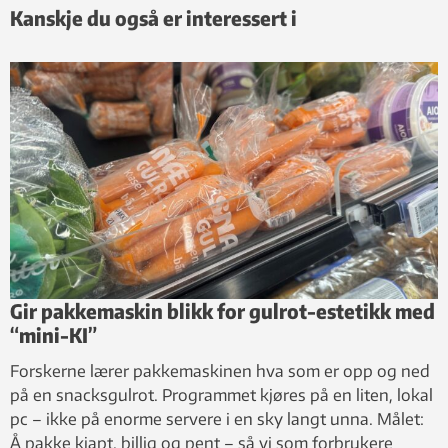
Kanskje du også er interessert i
Gir pakkemaskin blikk for gulrot-estetikk med
“mini-KI”
Forskerne lærer pakkemaskinen hva som er opp og ned
på en snacksgulrot. Programmet kjøres på en liten, lokal
pc – ikke på enorme servere i en sky langt unna. Målet:
Å pakke kjapt, billig og pent – så vi som forbrukere