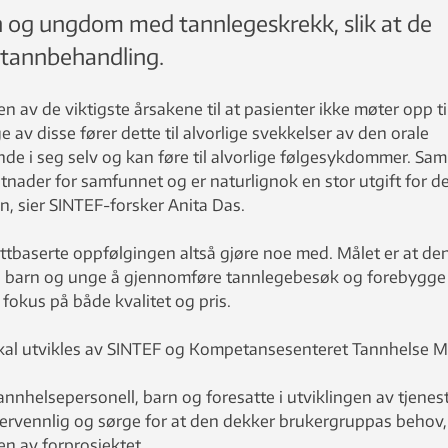
rn og ungdom med tannlegeskrekk, slik at de
 tannbehandling.
 av de viktigste årsakene til at pasienter ikke møter opp ti
 av disse fører dette til alvorlige svekkelser av den orale
de i seg selv og kan føre til alvorlige følgesykdommer. Sam
nader for samfunnet og er naturlignok en stor utgift for d
n, sier SINTEF-forsker Anita Das.
ttbaserte oppfølgingen altså gjøre noe med. Målet er at de
lpe barn og unge å gjennomføre tannlegebesøk og forebygge
okus på både kvalitet og pris.
kal utvikles av SINTEF og Kompetansesenteret Tannhelse M
tannhelsepersonell, barn og foresatte i utviklingen av tjenes
kervennlig og sørge for at den dekker brukergruppas behov, 
en av forprosjektet.