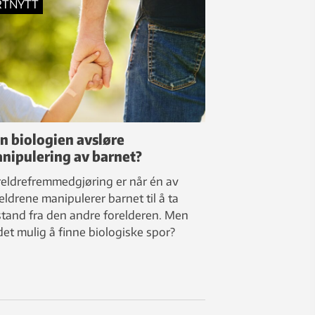
RTNYTT
n biologien avsløre
nipulering av barnet?
eldrefremmedgjøring er når én av
eldrene manipulerer barnet til å ta
tand fra den andre forelderen. Men
det mulig å finne biologiske spor?