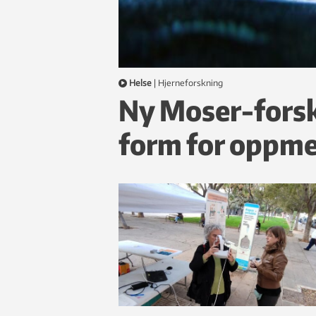
Helse
|
hjerneforskning
Ny Moser-forsk
form for oppm