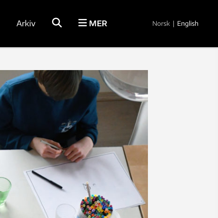
Arkiv
MER
Norsk
|
English