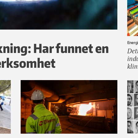
Energi
ning: Har funnet en
Det
ind
erksomhet
kli