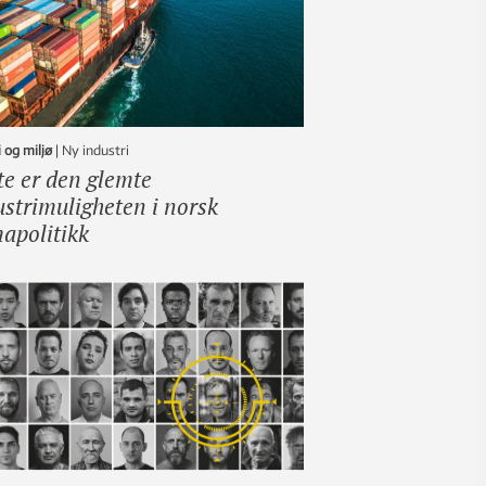
 og miljø
|
ny industri
te er den glemte
ustrimuligheten i norsk
mapolitikk