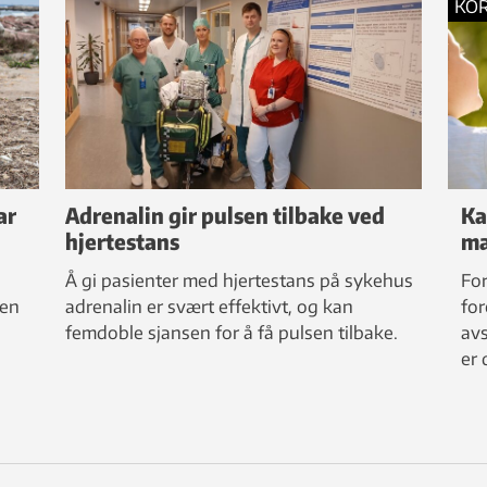
KO
ar
Adrenalin gir pulsen tilbake ved
Ka
hjertestans
ma
Å gi pasienter med hjertestans på sykehus
For
nen
adrenalin er svært effektivt, og kan
for
femdoble sjansen for å få pulsen tilbake.
avs
er 