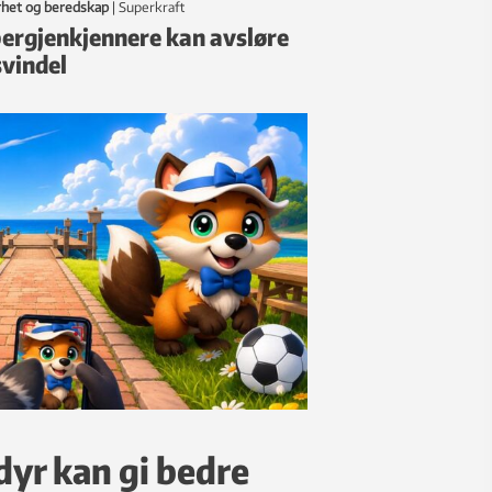
rhet og beredskap
|
Superkraft
ergjenkjennere kan avsløre
svindel
dyr kan gi bedre