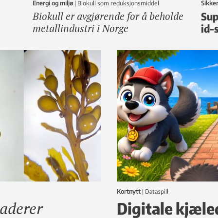
Energi og miljø
|
Biokull som reduksjonsmiddel
Sikke
Biokull er avgjørende for å beholde
Sup
metallindustri i Norge
id-
Kortnytt
|
dataspill
vaderer
Digitale kjæle