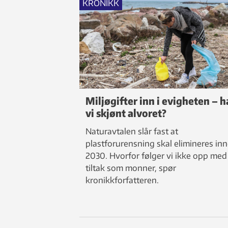
KRONIKK
Miljøgifter inn i evigheten – h
vi skjønt alvoret?
Naturavtalen slår fast at
plastforurensning skal elimineres in
2030. Hvorfor følger vi ikke opp med
tiltak som monner, spør
kronikkforfatteren.