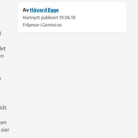
Av
Håvard Egge
Kortnytt publisert
19.06.19
Frilanser i Gemini.no
l
let
en
n
idt.
ten
sier