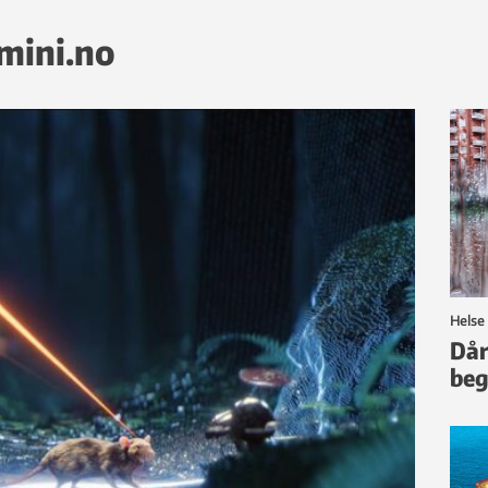
emini.no
Helse
Dår
beg