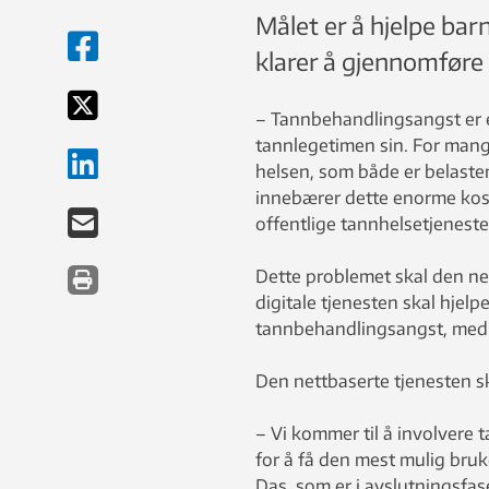
Målet er å hjelpe ba
klarer å gjennomføre
– Tannbehandlingsangst er en
tannlegetimen sin. For mange
helsen, som både er belasten
innebærer dette enorme kost
offentlige tannhelsetjeneste
Dette problemet skal den ne
digitale tjenesten skal hje
tannbehandlingsangst, med f
Den nettbaserte tjenesten s
– Vi kommer til å involvere 
for å få den mest mulig bru
Das, som er i avslutningsfas