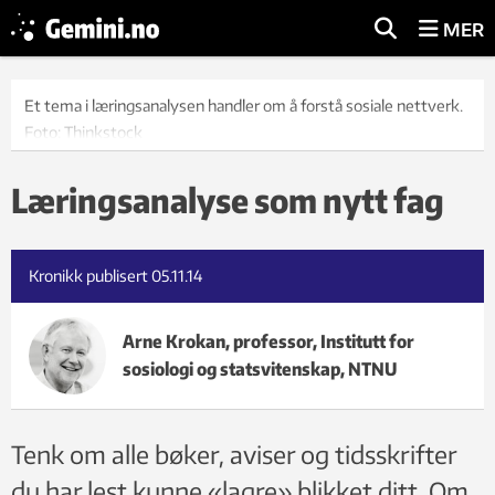
MER
Et tema i læringsanalysen handler om å forstå sosiale nettverk.
Foto: Thinkstock
Læringsanalyse som nytt fag
Kronikk publisert
05.11.14
Arne Krokan, professor, Institutt for
sosiologi og statsvitenskap, NTNU
Tenk om alle bøker, aviser og tidsskrifter
du har lest kunne «lagre» blikket ditt. Om