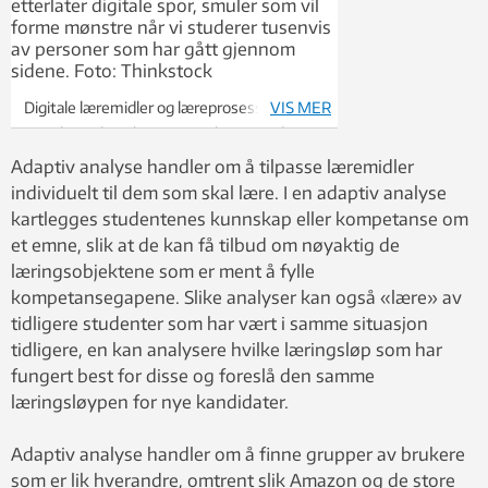
Digitale læremidler og læreprosesser
VIS MER
etterlater digitale spor, smuler som vil
forme mønstre når vi studerer tusenvis av
Adaptiv analyse handler om å tilpasse læremidler
personer som har gått gjennom sidene.
individuelt til dem som skal lære. I en adaptiv analyse
Foto: Thinkstock
kartlegges studentenes kunnskap eller kompetanse om
et emne, slik at de kan få tilbud om nøyaktig de
læringsobjektene som er ment å fylle
kompetansegapene. Slike analyser kan også «lære» av
tidligere studenter som har vært i samme situasjon
tidligere, en kan analysere hvilke læringsløp som har
fungert best for disse og foreslå den samme
læringsløypen for nye kandidater.
Adaptiv analyse handler om å finne grupper av brukere
som er lik hverandre, omtrent slik Amazon og de store