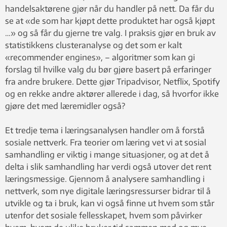
handelsaktørene gjør når du handler på nett. Da får du
se at «de som har kjøpt dette produktet har også kjøpt
…» og så får du gjerne tre valg. I praksis gjør en bruk av
statistikkens clusteranalyse og det som er kalt
«recommender engines», – algoritmer som kan gi
forslag til hvilke valg du bør gjøre basert på erfaringer
fra andre brukere. Dette gjør Tripadvisor, Netflix, Spotify
og en rekke andre aktører allerede i dag, så hvorfor ikke
gjøre det med læremidler også?
Et tredje tema i læringsanalysen handler om å forstå
sosiale nettverk. Fra teorier om læring vet vi at sosial
samhandling er viktig i mange situasjoner, og at det å
delta i slik samhandling har verdi også utover det rent
læringsmessige. Gjennom å analysere samhandling i
nettverk, som nye digitale læringsressurser bidrar til å
utvikle og ta i bruk, kan vi også finne ut hvem som står
utenfor det sosiale fellesskapet, hvem som påvirker