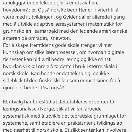
«muliggjørende teknologier» er ett av flere
hovedområder. Også norske bedrifter er invitert til å
være med i utviklingen, og Gyldendal er allerede i gang
med å utvikle adaptive læresystemer i matematikk for
grunnskolen i samarbeid med den ledende amerikanske
aktøren på området, Knewton.
For å skape fremtidens gode skole trenger vi mer
kunnskap om slike læreprosesser, om hvordan digitale
tjenester kan bidra til bedre læring og ikke minst:
hvordan vi skal greie å ta dette i bruk i større skala i
norsk skole. Kan hende er det teknologi og ikke
sideblikk til den finske skolen som er medisinen for å
gjøre det bedre i Pisa også?
Et utvalg har foreslått at det etableres et senter for
læringsanalyse i Norge, slik at vi kan arbeide
systematisk med å utvikle det teoretiske grunnlaget for
systemene, samt etablere en praksisnær utviklingslab
med nærhet til norsk skole. Et slikt senter kan involvere