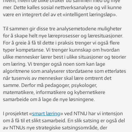
hvem, hvem de ulike bruker tid sammen med og mye
mer. Dette kalles sosial nettverksanalyse og vil kunne
være en integrert del av et «intelligent læringsløp».
Til sammen gir disse tre analysemetodene muligheter
for å skape helt nye læreprosesser og læresituasjoner.
For å greie å få til dette i praksis trenger vi også flere
typer kompetanse. Vi trenger kunnskap om hvordan
ulike mennesker lærer best i ulike situasjoner og teorier
om læring. Vi trenger også noen som kan lage
algoritmene som analyserer stordataene som etterlates
når tusenvis av mennesker skal lære omtrent det
samme. Derfor må pedagoger, psykologer,
matematikere, informatikere og kybernetikere
samarbeide om å lage de nye løsningene.
I prosjektet «
smart læring
» ved NTNU har vi intensjon
om å få til et slikt samarbeid. En slik satsing er også del
av NTNUs nye strategiske satsingsområde, der