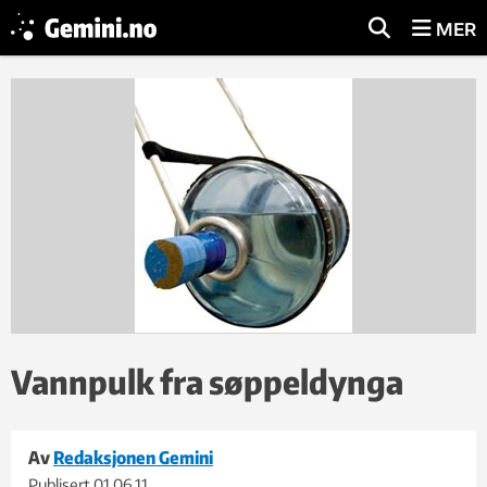
MER
Vannpulk fra søppeldynga
Av
Redaksjonen Gemini
Publisert
01.06.11