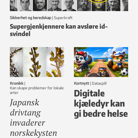
Sikkerhet og beredskap
|
Superkraft
Supergjenkjennere kan avsløre id-
svindel
Kronikk
|
Kortnytt
|
dataspill
Kan skape problemer for lokale
Digitale
arter
Japansk
kjæledyr kan
drivtang
gi bedre helse
invaderer
norskekysten