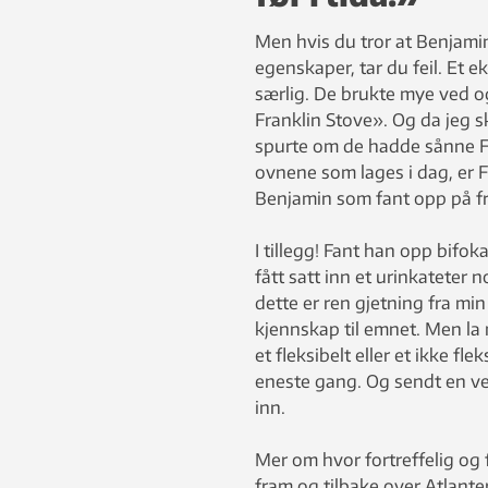
Men hvis du tror at Benjamin
egenskaper, tar du feil. Et
særlig. De brukte mye ved o
Franklin Stove». Og da jeg sk
spurte om de hadde sånne Fra
ovnene som lages i dag, er 
Benjamin som fant opp på fri
I tillegg! Fant han opp bifoka
fått satt inn et urinkateter 
dette er ren gjetning fra mi
kjennskap til emnet. Men la 
et fleksibelt eller et ikke fle
eneste gang. Og sendt en ven
inn.
Mer om hvor fortreffelig og
fram og tilbake over Atlante