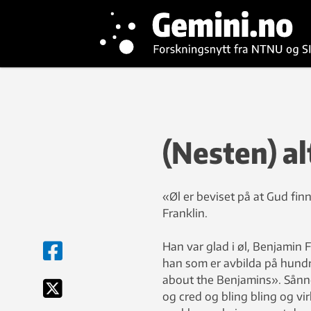
(Nesten) a
«Øl er beviset på at Gud finn
Franklin.
Han var glad i øl, Benjamin F
han som er avbilda på hundr
about the Benjamins». Sånne
og cred og bling bling og v