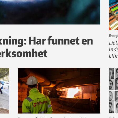
Energi
ning: Har funnet en
Det
ind
erksomhet
kli