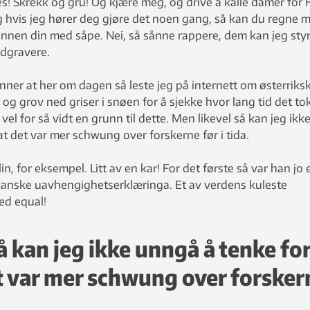
! Skrekk og gru! Og kjære meg, og drive å kalle damer for 
og hvis jeg hører deg gjøre det noen gang, så kan du regne 
unnen din med såpe. Nei, så sånne rappere, dem kan jeg sty
edgravere.
nner at her om dagen så leste jeg på internett om østerriks
g grov ned griser i snøen for å sjekke hvor lang tid det tok
l for så vidt en grunn til dette. Men likevel så kan jeg ikk
t det var mer schwung over forskerne før i tida.
, for eksempel. Litt av en kar! For det første så var han jo 
kanske uavhengighetserklæringa. Et av verdens kuleste
ed equal!
å kan jeg ikke unngå å tenke fo
t var mer schwung over forsker