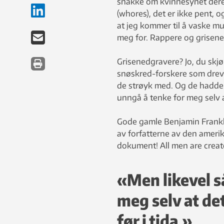
snakke om kvinnesynet deres
(whores), det er ikke pent, 
at jeg kommer til å vaske m
meg for. Rappere og grisen
Grisenedgravere? Jo, du skjø
snøskred-forskere som drev o
de strøyk med. Og de hadde ve
unngå å tenke for meg selv a
Gode gamle Benjamin Franklin
av forfatterne av den ameri
dokument! All men are creat
«Men likevel s
meg selv at de
før i tida.»