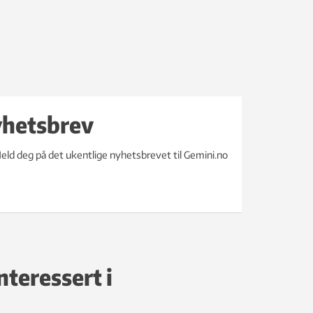
yhetsbrev
eld deg på det ukentlige nyhetsbrevet til Gemini.no
nteressert i