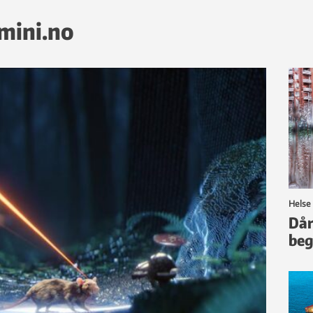
emini.no
Helse
Dår
beg