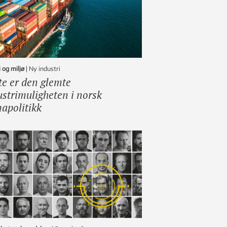
 og miljø
|
ny industri
te er den glemte
ustrimuligheten i norsk
mapolitikk