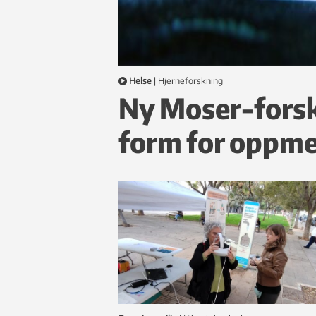
Helse
|
hjerneforskning
Ny Moser-forsk
form for oppm