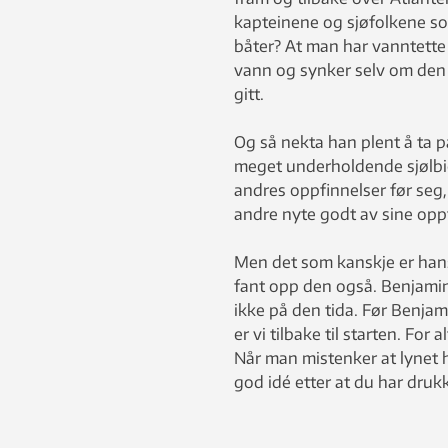
kapteinene og sjøfolkene som
båter? At man har vanntette 
vann og synker selv om den 
gitt.
Og så nekta han plent å ta 
meget underholdende sjølbio
andres oppfinnelser før seg,
andre nyte godt av sine oppf
Men det som kanskje er hans
fant opp den også. Benjamin 
ikke på den tida. Før Benja
er vi tilbake til starten. Fo
Når man mistenker at lynet 
god idé etter at du har drukk