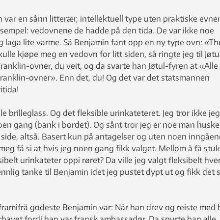
 var en sånn litterær, intellektuell type uten praktiske evne
 eksempel: vedovnene de hadde på den tida. De var ikke noe
g laga lite varme. Så Benjamin fant opp en ny type ovn: «Th
ulle kjøpe meg en vedovn for litt siden, så ringte jeg til Jøtu
nklin-ovner, du veit, og da svarte han Jøtul-fyren at «Alle
Franklin-ovner». Enn det, du! Og det var det statsmannen
tida!
le brilleglass. Og det fleksible urinkateteret. Jeg tror ikke je
noen gang (bank i bordet). Og sånt tror jeg er noe man huske
n side, altså. Basert kun på antagelser og uten noen inngåe
meg få si at hvis jeg noen gang fikk valget. Mellom å få stu
ksibelt urinkateter oppi røret? Da ville jeg valgt fleksibelt hve
nlig tanke til Benjamin idet jeg pustet dypt ut og fikk det s
 framifrå godeste Benjamin var: Når han drev og reiste med 
rhavet fordi han var fransk ambassadør. Da spurte han alle