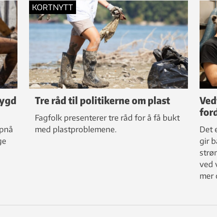
KORTNYTT
bygd
Tre råd til politikerne om plast
Ved
for
Fagfolk presenterer tre råd for å få bukt
ppnå
med plastproblemene.
Det 
ge
gir 
strø
ved 
mer 