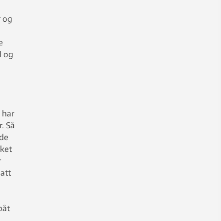
r og
e
l og
g har
r. Så
nde
kket
r
att
båt