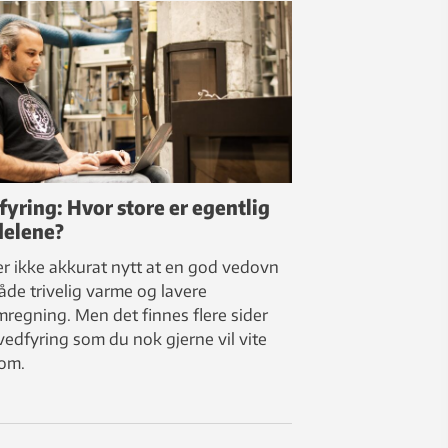
fyring: Hvor store er egentlig
delene?
er ikke akkurat nytt at en god vedovn
både trivelig varme og lavere
mregning. Men det finnes flere sider
vedfyring som du nok gjerne vil vite
om.