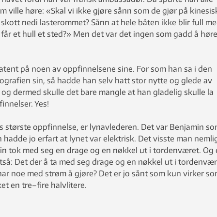
 ville høre: «Skal vi ikke gjøre sånn som de gjør på kinesis
skott nedi lasterommet? Sånn at hele båten ikke blir full m
får et hull et sted?» Men det var det ingen som gadd å høre
patent på noen av oppfinnelsene sine. For som han sa i den
grafien sin, så hadde han selv hatt stor nytte og glede av
 og dermed skulle det bare mangle at han gladelig skulle la
innelser. Yes!
 største oppfinnelse, er lynavlederen. Det var Benjamin s
hadde jo erfart at lynet var elektrisk. Det visste man nemli
min tok med seg en drage og en nøkkel ut i tordenværet. Og
r altså: Det der å ta med seg drage og en nøkkel ut i tordenvær
har noe med strøm å gjøre? Det er jo sånt som kun virker s
et en tre–fire halvlitere.