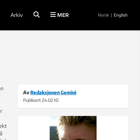
Arkiv
MER
Norsk
|
English
in
Av
Redaksjonen Gemini
Publisert
24.02.10
r
l
ekt
 å