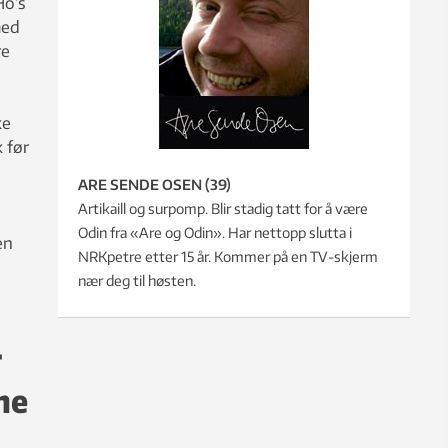
Ho’s
med
re
ke
 før
e
ARE SENDE OSEN (39)
Artikaill og surpomp. Blir stadig tatt for å være
Odin fra «Are og Odin». Har nettopp slutta i
en
NRKpetre etter 15 år. Kommer på en TV-skjerm
nær deg til høsten.
r
ne