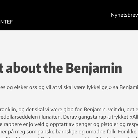
Nyhetsbrev
lt about the Benjamin
es og elsker oss og vil at vi skal være lykkelige,» sa Benjam
ranklin, og det skal vi være glad for. Benjamin, veit du, det e
edollarseddelen i Junaiten. Derav gangsta rap-utrykket «Al
 rappere er jo veldig opptatt av penger og pistoler og resp
irker på meg som ganske barnslige og umodne folk. For ikke