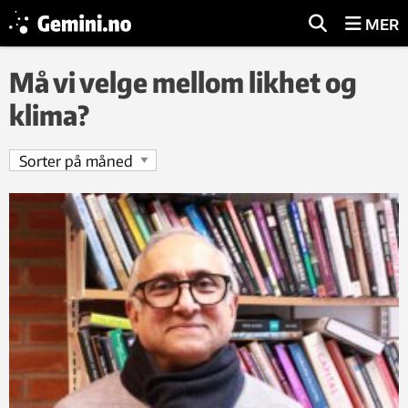
MER
Må vi velge mellom likhet og
klima?