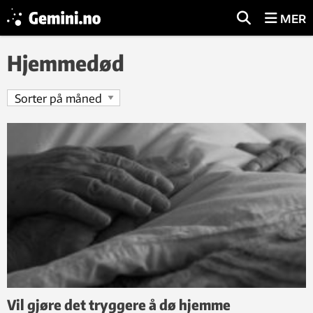
MER
Hjemmedød
Vil gjøre det tryggere å dø hjemme