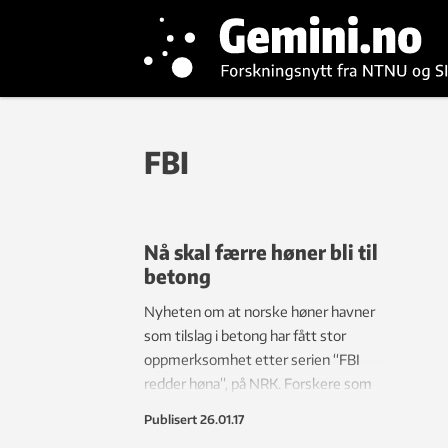
FBI
Nå skal færre høner bli til
betong
Nyheten om at norske høner havner
som tilslag i betong har fått stor
oppmerksomhet etter serien “FBI
redder høna”, på NRK. Forskere som
jobber med ressursutnyttelse har
Publisert
26.01.17
vært opptatt av dette lenge, og i går