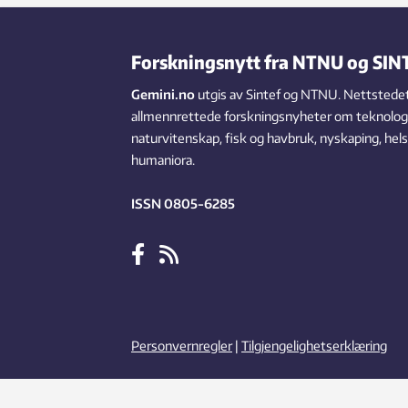
kom nyheten om at SINTEF får
forskningspenger til å utvikle et mobilt
slakteri, tilpasset nettopp høner.
Forskningsnytt fra NTNU og SIN
Gemini.no
utgis av Sintef og NTNU. Nettstedet
allmennrettede forskningsnyheter om teknologi,
naturvitenskap, fisk og havbruk, nyskaping, hel
humaniora.
ISSN 0805-6285
Personvernregler
|
Tilgjengelighetserklæring