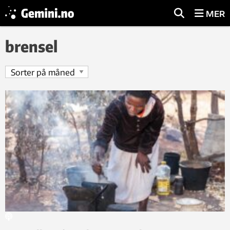
MER
brensel