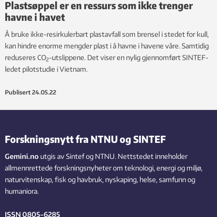
Plastsøppel er en ressurs som ikke trenger
havne i havet
Å bruke ikke-resirkulerbart plastavfall som brensel i stedet for kull,
kan hindre enorme mengder plast i å havne i havene våre. Samtidig
reduseres CO
-utslippene. Det viser en nylig gjennomført SINTEF-
2
ledet pilotstudie i Vietnam.
Publisert
24.05.22
Forskningsnytt fra NTNU og SINTEF
Gemini.no
utgis av Sintef og NTNU. Nettstedet inneholder
allmennrettede forskningsnyheter om teknologi, energi og miljø,
naturvitenskap, fisk og havbruk, nyskaping, helse, samfunn og
humaniora.
ISSN 0805-6285