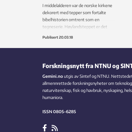
I middelalderen var de norske kirkene
dekorert med tepper som fortalte
bibelhistorien omtrent som en
tegneserie. Høylandsteppet er det
eneste i sitt slag som har overlevd
Publisert
20.03.18
tidens tann.
Forskningsnytt fra NTNU og SIN
Gemini.no
utgis av Sintef og NTNU. Nettstedet
allmennrettede forskningsnyheter om teknologi,
naturvitenskap, fisk og havbruk, nyskaping, hel
humaniora.
ISSN 0805-6285