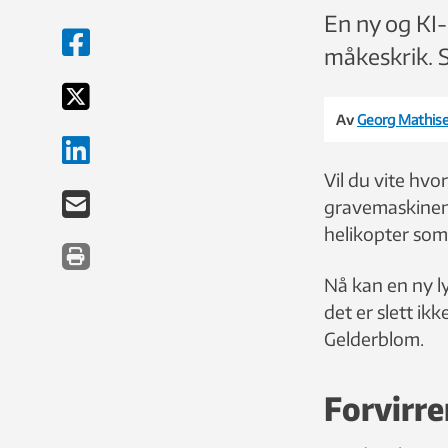
En ny og KI
måkeskrik. Sl
Av
Georg Mathis
Vil du vite hvo
gravemaskinen e
helikopter som 
Nå kan en ny ly
det er slett ik
Gelderblom.
Forvirre