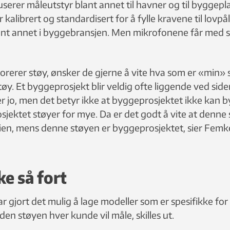
erer måleutstyr blant annet til havner og til byggepla
kalibrert og standardisert for å fylle kravene til lovpå
ant annet i byggebransjen. Men mikrofonene får med se
orerer støy, ønsker de gjerne å vite hva som er «min» 
øy. Et byggeprosjekt blir veldig ofte liggende ved side
er jo, men det betyr ikke at byggeprosjektet ikke kan 
sjektet støyer for mye. Da er det godt å vite at denne
en, mens denne støyen er byggeprosjektet, sier Femk
ke så fort
 gjort det mulig å lage modeller som er spesifikke for
en støyen hver kunde vil måle, skilles ut.