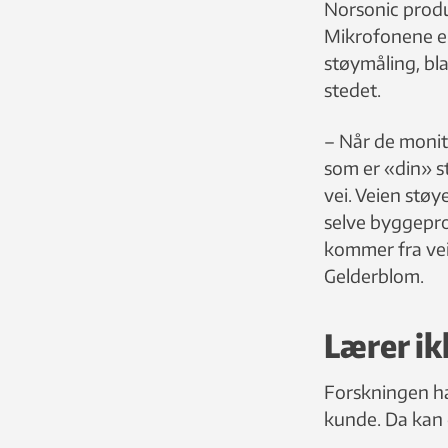
Norsonic produs
Mikrofonene er 
støymåling, bl
stedet.
– Når de monit
som er «din» st
vei. Veien støy
selve byggepro
kommer fra vei
Gelderblom.
Lærer ik
Forskningen har
kunde. Da kan d