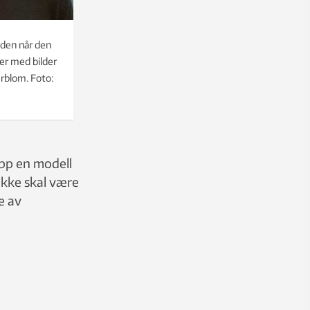
oden når den
er med bilder
erblom. Foto:
opp en modell
ikke skal være
e av