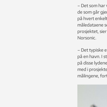
– Det som har v
de som går gj
på hvert enkelt
måledataene so
prosjektet, sie
Norsonic.
– Det typiske 
på en havn. I s
på disse lydene
med i prosjekte
målingene, fort