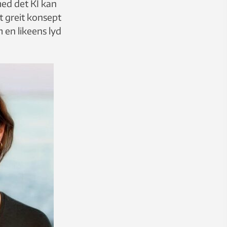
med det KI kan
et greit konsept
 en likeens lyd