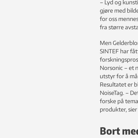
– Lyd og kunst
gjøre med bilde
for oss mennesk
fra større avst
Men Gelderblo
SINTEF har fått 
forskningspro
Norsonic – et 
utstyr for å må
Resultatet er bl
NoiseTag. – De
forske på tema 
produkter, sier
Bort me