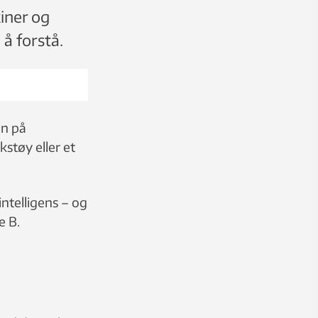
iner og
 å forstå.
en på
kstøy eller et
intelligens – og
e B.