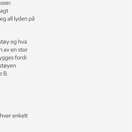
sser.
lagt
g all lyden på
støy og hva
n av en stor
bygges fordi
 støyen
e B.
 hver enkelt