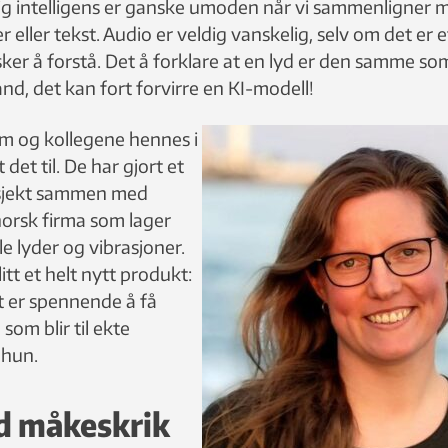
ig intelligens er ganske umoden når vi sammenligner 
r eller tekst. Audio er veldig vanskelig, selv om det er 
er å forstå. Det å forklare at en lyd er den samme som
and, det kan fort forvirre en KI-modell!
m og kollegene hennes i
det til. De har gjort et
sjekt sammen med
norsk firma som lager
le lyder og vibrasjoner.
itt et helt nytt produkt:
t er spennende å få
som blir til ekte
 hun.
d måkeskrik