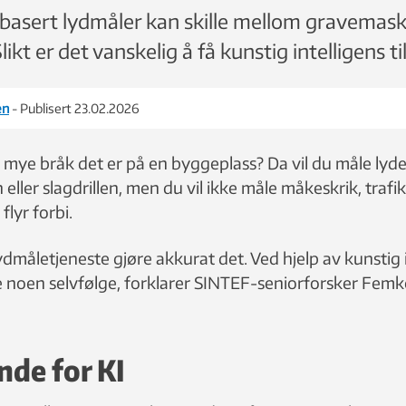
-basert lydmåler kan skille mellom gravemask
ikt er det vanskelig å få kunstig intelligens til
en
- Publisert 23.02.2026
r mye bråk det er på en byggeplass? Da vil du måle lyd
ller slagdrillen, men du vil ikke måle måkeskrik, trafik
flyr forbi.
dmåletjeneste gjøre akkurat det. Ved hjelp av kunstig 
ke noen selvfølge, forklarer SINTEF-seniorforsker Femk
nde for KI