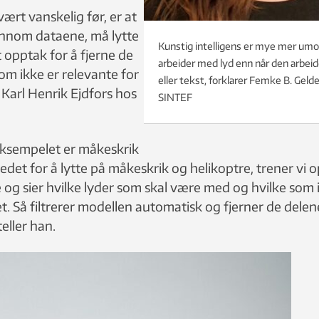
ært vanskelig før, er at
ennom dataene, må lytte
Kunstig intelligens er mye mer um
 opptak for å fjerne de
arbeider med lyd enn når den arbeid
m ikke er relevante for
eller tekst, forklarer Femke B. Geld
r Karl Henrik Ejdfors hos
SINTEF
eksempelet er måkeskrik
tedet for å lytte på måkeskrik og helikoptre, trener vi 
 og sier hvilke lyder som skal være med og hvilke som 
t. Så filtrerer modellen automatisk og fjerner de delen
eller han.